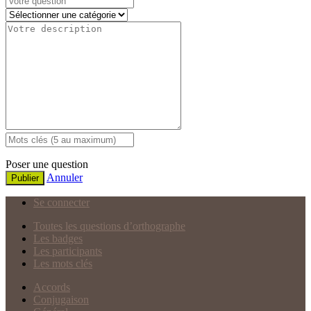
Poser une question
Annuler
Publier
Se connecter
Toutes les questions d’orthographe
Les badges
Les participants
Les mots clés
Accords
Conjugaison