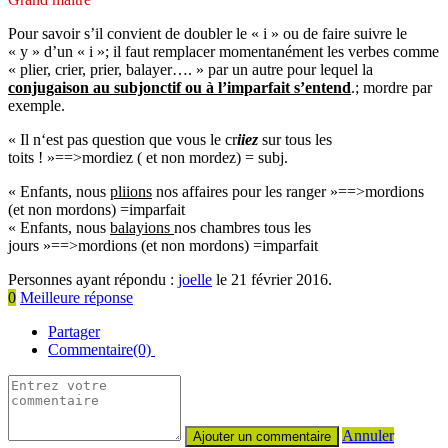
Pour savoir s’il convient de doubler le « i » ou de faire suivre le
« y » d’un « i »; il faut remplacer momentanément les verbes comme
« plier, crier, prier, balayer…. » par un autre pour lequel la
conjugaison au subjonctif ou à l’imparfait s’entend
.; mordre par
exemple.
« Il
n
‘
est
pas
question
que
vous
le
cr
iiez
sur
tous
les
toits
! »==>mordiez ( et non mordez) = subj.
« Enfants, nous
pliions
nos affaires pour les ranger »==>mordions
(et non mordons) =imparfait
« Enfants, nous
balayions
nos chambres tous les
jours »==>mordions (et non mordons) =imparfait
Personnes ayant répondu :
joelle
le 21 février 2016.
0
Meilleure réponse
Partager
Commentaire(0)
Annuler