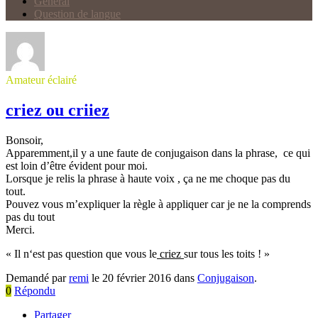
Général
Question de langue
Amateur éclairé
criez ou criiez
Bonsoir,
Apparemment,il y a une faute de conjugaison dans la phrase, ce qui
est loin d’être évident pour moi.
Lorsque je relis la phrase à haute voix , ça ne me choque pas du
tout.
Pouvez vous m’expliquer la règle à appliquer car je ne la comprends
pas du tout
Merci.
« Il
n
‘
est
pas
question
que
vous
le
criez
sur
tous
les
toits
! »
Demandé par
remi
le 20 février 2016 dans
Conjugaison
.
0
Répondu
Partager