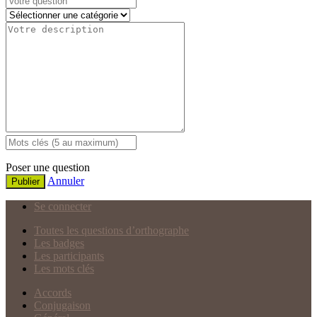
Poser une question
Annuler
Publier
Se connecter
Toutes les questions d’orthographe
Les badges
Les participants
Les mots clés
Accords
Conjugaison