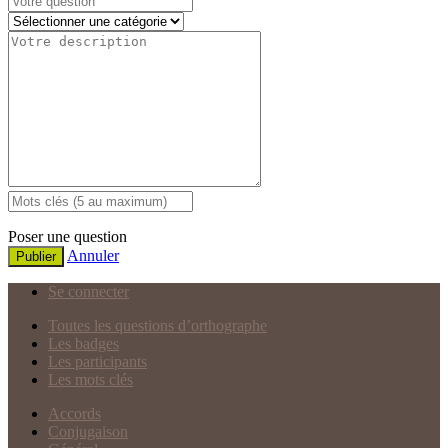
Poser une question
Annuler
Publier
Se connecter
Toutes les questions d’orthographe
Les badges
Les participants
Les mots clés
Accords
Conjugaison