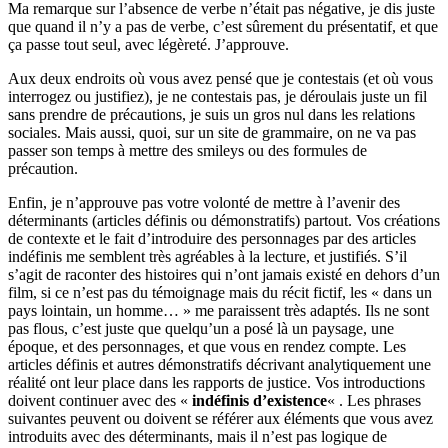
Ma remarque sur l’absence de verbe n’était pas négative, je dis juste
que quand il n’y a pas de verbe, c’est sûrement du présentatif, et que
ça passe tout seul, avec légèreté. J’approuve.
Aux deux endroits où vous avez pensé que je contestais (et où vous
interrogez ou justifiez), je ne contestais pas, je déroulais juste un fil
sans prendre de précautions, je suis un gros nul dans les relations
sociales. Mais aussi, quoi, sur un site de grammaire, on ne va pas
passer son temps à mettre des smileys ou des formules de
précaution.
Enfin, je n’approuve pas votre volonté de mettre à l’avenir des
déterminants (articles définis ou démonstratifs) partout. Vos créations
de contexte et le fait d’introduire des personnages par des articles
indéfinis me semblent très agréables à la lecture, et justifiés. S’il
s’agit de raconter des histoires qui n’ont jamais existé en dehors d’un
film, si ce n’est pas du témoignage mais du récit fictif, les « dans un
pays lointain, un homme… » me paraissent très adaptés. Ils ne sont
pas flous, c’est juste que quelqu’un a posé là un paysage, une
époque, et des personnages, et que vous en rendez compte. Les
articles définis et autres démonstratifs décrivant analytiquement une
réalité ont leur place dans les rapports de justice. Vos introductions
doivent continuer avec des «
indéfinis d’existence
« . Les phrases
suivantes peuvent ou doivent se référer aux éléments que vous avez
introduits avec des déterminants, mais il n’est pas logique de