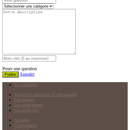
Poser une question
Annuler
Publier
Se connecter
Toutes les questions d’orthographe
Les badges
Les participants
Les mots clés
Accords
Conjugaison