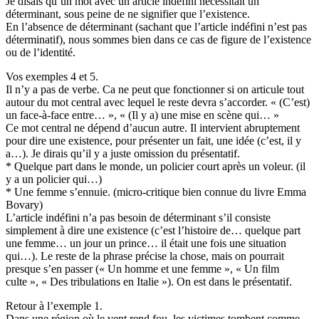
Je disais qu’un mot avec un article indéfini nécessitait un
déterminant, sous peine de ne signifier que l’existence.
En l’absence de déterminant (sachant que l’article indéfini n’est pas
déterminatif), nous sommes bien dans ce cas de figure de l’existence
ou de l’identité.
Vos exemples 4 et 5.
Il n’y a pas de verbe. Ca ne peut que fonctionner si on articule tout
autour du mot central avec lequel le reste devra s’accorder. « (C’est)
un face-à-face entre… », « (Il y a) une mise en scène qui… »
Ce mot central ne dépend d’aucun autre. Il intervient abruptement
pour dire une existence, pour présenter un fait, une idée (c’est, il y
a…). Je dirais qu’il y a juste omission du présentatif.
* Quelque part dans le monde, un policier court après un voleur. (il
y a un policier qui…)
* Une femme s’ennuie. (micro-critique bien connue du livre Emma
Bovary)
L’article indéfini n’a pas besoin de déterminant s’il consiste
simplement à dire une existence (c’est l’histoire de… quelque part
une femme… un jour un prince… il était une fois une situation
qui…). Le reste de la phrase précise la chose, mais on pourrait
presque s’en passer (« Un homme et une femme », « Un film
culte », « Des tribulations en Italie »). On est dans le présentatif.
Retour à l’exemple 1.
Dans une région où le vent rend fou, les victimes tombent comme