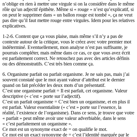
n’oblige en rien à mettre une virgule si on la considère dans le même
rôle qu’un adjectif épithète. Même si « rouge » n’est qu’explicatif, si
on peut le supprimer dans « un ballon rouge est tombé », ça ne veut
pas dire qu’il faut mettre rouge entre virgules. Idem pour les relatives
explicatives.
1-2-6. Content que ça vous plaise, mais même s’il n’y a pas de
contexte autour de la critique, vous le créez avec votre premier mot
indéterminé. Eventuellement, mon analyse n’est pas suffisante, je
pourrais compléter, mais même dans ce cas, ce que vous avez écrit
est parfaitement correct. Ne retouchez pas avec des articles définis
ou des démonstratifs. C’est très bien comme ça.
6. Organisme parfait ou parfait organisme. Je ne sais pas, mais j’ai
souvent constaté que le mot ayant valeur d’attribut est le dernier
quand on fait précéder les deux mots d’un présentatif.
C’est une organisme parfait = Il est parfait, cet organisme. Valeur
descriptive (« c’est » porte sur l’adjectif).
C’est un parfait organisme = C’est bien un organisme, et en plus il
est parfait. Valeur essentialiste (« c’est » porte sur l’essence, la
réalité, l’existence de l’organisme). Dans ce sens, je trouve que votre
« parfait » peut même avoir une valeur adverbiable, dans le sens
« c’est parfaitement un organisme ».
Ce mot est un synonyme exact de = on qualifie le mot.
Ce mot est un exact synonyme de = c’est l’identité marquée par le