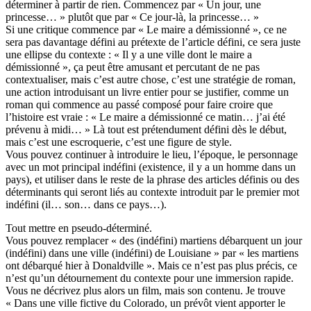
déterminer à partir de rien. Commencez par « Un jour, une
princesse… » plutôt que par « Ce jour-là, la princesse… »
Si une critique commence par « Le maire a démissionné », ce ne
sera pas davantage défini au prétexte de l’article défini, ce sera juste
une ellipse du contexte : « Il y a une ville dont le maire a
démissionné », ça peut être amusant et percutant de ne pas
contextualiser, mais c’est autre chose, c’est une stratégie de roman,
une action introduisant un livre entier pour se justifier, comme un
roman qui commence au passé composé pour faire croire que
l’histoire est vraie : « Le maire a démissionné ce matin… j’ai été
prévenu à midi… » Là tout est prétendument défini dès le début,
mais c’est une escroquerie, c’est une figure de style.
Vous pouvez continuer à introduire le lieu, l’époque, le personnage
avec un mot principal indéfini (existence, il y a un homme dans un
pays), et utiliser dans le reste de la phrase des articles définis ou des
déterminants qui seront liés au contexte introduit par le premier mot
indéfini (il… son… dans ce pays…).
Tout mettre en pseudo-déterminé.
Vous pouvez remplacer « des (indéfini) martiens débarquent un jour
(indéfini) dans une ville (indéfini) de Louisiane » par « les martiens
ont débarqué hier à Donaldville ». Mais ce n’est pas plus précis, ce
n’est qu’un détournement du contexte pour une immersion rapide.
Vous ne décrivez plus alors un film, mais son contenu. Je trouve
« Dans une ville fictive du Colorado, un prévôt vient apporter le