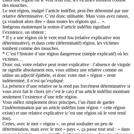
des mouches.
Le mot région, malgré l’article indéfini, peut être déterminé par une
relative déterminative. C’est donc utilisable. Mais vous avez raison,
ça voudrait alors dire « dans toutes les régions qui… ».
Intégrons maintenant la notion d’article indéfini signifiant
l’existence, on obtient :
* Il y a une région où le vent rend fou (relative explicative non
déterminative), et dans cette (déterminatif) région, les victimes
tombent comme des mouches.
* C’est l’histoire d’une région dangereuse (simple explicatif) où les
victimes…
Donc oui, votre relative peut rester explicative : l’absence de virgule
ne signifie absolument rien, vous utilisez une relative comme on
utilise un adjectif épithète, et donc votre mot « région » reste
indéterminé, il n’est qu’expliqué.
La présence d’une relative ne la rend pas forcément déterminative si
vous avez fait le choix (et c’est le cas) d’un article indéfini montrant
seulement l’existence d’une telle région.
Vous mêlez simplement deux principes, l’un étant de garder
l’indétermination par un article indéfini (une région = cette région
existe) et une relative explicative (c’est une région où le vent rend
fou).
Certes, avec le mot « région », on peut souhaiter un peu de
détermination, mais avec le mot « pays », ça passe tout seul : « dans