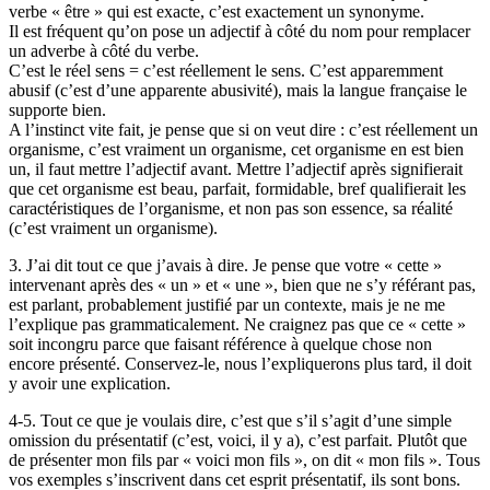
verbe « être » qui est exacte, c’est exactement un synonyme.
Il est fréquent qu’on pose un adjectif à côté du nom pour remplacer
un adverbe à côté du verbe.
C’est le réel sens = c’est réellement le sens. C’est apparemment
abusif (c’est d’une apparente abusivité), mais la langue française le
supporte bien.
A l’instinct vite fait, je pense que si on veut dire : c’est réellement un
organisme, c’est vraiment un organisme, cet organisme en est bien
un, il faut mettre l’adjectif avant. Mettre l’adjectif après signifierait
que cet organisme est beau, parfait, formidable, bref qualifierait les
caractéristiques de l’organisme, et non pas son essence, sa réalité
(c’est vraiment un organisme).
3. J’ai dit tout ce que j’avais à dire. Je pense que votre « cette »
intervenant après des « un » et « une », bien que ne s’y référant pas,
est parlant, probablement justifié par un contexte, mais je ne me
l’explique pas grammaticalement. Ne craignez pas que ce « cette »
soit incongru parce que faisant référence à quelque chose non
encore présenté. Conservez-le, nous l’expliquerons plus tard, il doit
y avoir une explication.
4-5. Tout ce que je voulais dire, c’est que s’il s’agit d’une simple
omission du présentatif (c’est, voici, il y a), c’est parfait. Plutôt que
de présenter mon fils par « voici mon fils », on dit « mon fils ». Tous
vos exemples s’inscrivent dans cet esprit présentatif, ils sont bons.