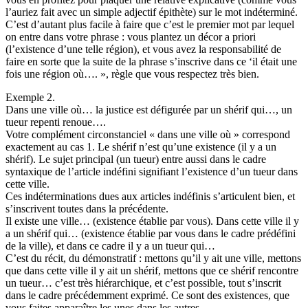
l’auriez fait avec un simple adjectif épithète) sur le mot indéterminé.
C’est d’autant plus facile à faire que c’est le premier mot par lequel
on entre dans votre phrase : vous plantez un décor a priori
(l’existence d’une telle région), et vous avez la responsabilité de
faire en sorte que la suite de la phrase s’inscrive dans ce ‘il était une
fois une région où…. », règle que vous respectez très bien.
Exemple 2.
Dans une ville où… la justice est défigurée par un shérif qui…, un
tueur repenti renoue….
Votre complément circonstanciel « dans une ville où » correspond
exactement au cas 1. Le shérif n’est qu’une existence (il y a un
shérif). Le sujet principal (un tueur) entre aussi dans le cadre
syntaxique de l’article indéfini signifiant l’existence d’un tueur dans
cette ville.
Ces indéterminations dues aux articles indéfinis s’articulent bien, et
s’inscrivent toutes dans la précédente.
Il existe une ville… (existence établie par vous). Dans cette ville il y
a un shérif qui… (existence établie par vous dans le cadre prédéfini
de la ville), et dans ce cadre il y a un tueur qui…
C’est du récit, du démonstratif : mettons qu’il y ait une ville, mettons
que dans cette ville il y ait un shérif, mettons que ce shérif rencontre
un tueur… c’est très hiérarchique, et c’est possible, tout s’inscrit
dans le cadre précédemment exprimé. Ce sont des existences, que
vous faites apparaître les unes dans les autres.