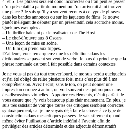
4- et 5- Les phrases seraient donc incorrectes ou l’on peut se passer
d’un présentatif à partir du moment où l’on arriverait à lui trouver
une place ? Je sais qu’il y a souvent recours à ce type de phrases
dans les bandes annonces ou sur les jaquettes de films. Je trouve
plutôt inélégant de débuter par un présentatif, cela accroche moins.
Quelques exemples :
– Un thriller haletant par le réalisateur de The Host.
– Le chef-d’œuvre aux 8 Oscars.
– Une leçon de mise en scène.
– Un film qui prend aux trippes.
D’ailleurs, vous remarquerez que les définitions dans les
dictionnaires se passent souvent de verbe. Je pars du principe que la
phrase nominale est tout à fait possible dans certains contextes.
Je ne vous ai pas du tout trouver lourd, je me suis perdu quelquefois
et j’ai été obligé de relire plusieurs fois, mais c’est plus dû à ma
compréhension. Avec l’écrit, sans le ton, on peut donner une
impression erronée à autrui, on voit souvent des quiproquos dans
des discussions virtuelles. Apporter ces éléments, c’était parfait. Je
vous assure que j’y vois beaucoup plus clair maintenant. En plus, je
suis très satisfait de voir que toutes ces critiques semblent correctes
syntaxiquement, car je me voyais déjà faire la chasse à ce type de
constructions dans mes critiques passées. Je vais sûrement quand
même éviter l’utilisation d’article indéfini à l’avenir, afin de
privilégier des articles déterminés et des adjectifs démonstratifs