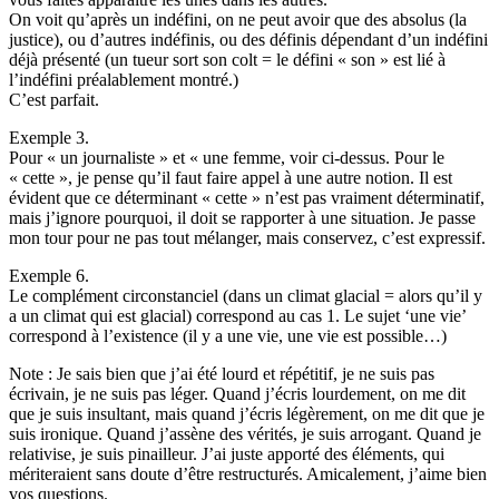
On voit qu’après un indéfini, on ne peut avoir que des absolus (la
justice), ou d’autres indéfinis, ou des définis dépendant d’un indéfini
déjà présenté (un tueur sort son colt = le défini « son » est lié à
l’indéfini préalablement montré.)
C’est parfait.
Exemple 3.
Pour « un journaliste » et « une femme, voir ci-dessus. Pour le
« cette », je pense qu’il faut faire appel à une autre notion. Il est
évident que ce déterminant « cette » n’est pas vraiment déterminatif,
mais j’ignore pourquoi, il doit se rapporter à une situation. Je passe
mon tour pour ne pas tout mélanger, mais conservez, c’est expressif.
Exemple 6.
Le complément circonstanciel (dans un climat glacial = alors qu’il y
a un climat qui est glacial) correspond au cas 1. Le sujet ‘une vie’
correspond à l’existence (il y a une vie, une vie est possible…)
Note : Je sais bien que j’ai été lourd et répétitif, je ne suis pas
écrivain, je ne suis pas léger. Quand j’écris lourdement, on me dit
que je suis insultant, mais quand j’écris légèrement, on me dit que je
suis ironique. Quand j’assène des vérités, je suis arrogant. Quand je
relativise, je suis pinailleur. J’ai juste apporté des éléments, qui
mériteraient sans doute d’être restructurés. Amicalement, j’aime bien
vos questions.