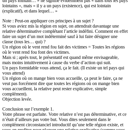
un pays lointain… » ne signifie évidemment pas « dans tous les pays
lointains », mais « il y a un pays (existence), qui est lointain
(explicatif), et dans lequel… »
Note : Peut-on appliquer ces principes à un sujet ?
Si vous aviez mis la région en sujet, on attendrait davantage une
relative déterminative complétant l’article indéfini. Comment en effet
faire un sujet d’un mot indéterminé sauf à lui faire désigner une
classe (tous les… qui) ?
Un région où le vent rend fou fait des victimes = Toutes les régions
où le vent rend fou font des victimes.
Mais si ; après tout, le présentatif est quand même envisageable,
mais moins intuitivement à cause du verbe d’action qui suit.
Un pays formidable vous attend, ça le fait. (Il existe un tel pays qui
vous attend)
Un région où on mange bien vous accueille, ça peut le faire, ça ne
veut pas forcément dire que toutes les régions où on mange bien
vous accueillent, la relative peut rester explicative, simple
complément).
Objection levée.
Conclusion sur l’exemple 1.
Votre phrase est parfaite. Votre relative n’est pas déterminative, et ce
n’était d’ailleurs pas votre but. Vous dites seulement dans le
complément circonstanciel introductif qu’une telle région existe, et
vous en profitez pour plaquer une relative explicative (comme vous