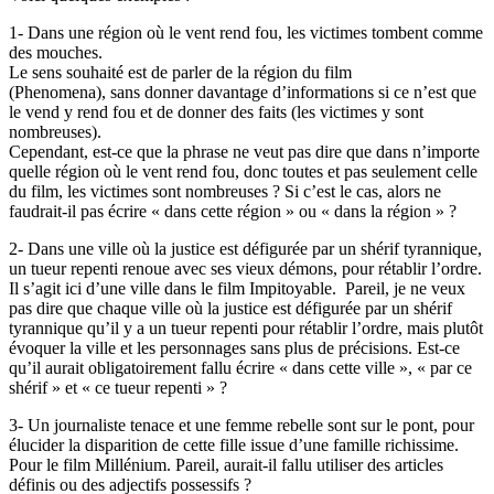
1- Dans une région où le vent rend fou, les victimes tombent comme
des mouches.
Le sens souhaité est de parler de la région du film
(Phenomena), sans donner davantage d’informations si ce n’est que
le vend y rend fou et de donner des faits (les victimes y sont
nombreuses).
Cependant, est-ce que la phrase ne veut pas dire que dans n’importe
quelle région où le vent rend fou, donc toutes et pas seulement celle
du film, les victimes sont nombreuses ? Si c’est le cas, alors ne
faudrait-il pas écrire « dans cette région » ou « dans la région » ?
2- Dans une ville où la justice est défigurée par un shérif tyrannique,
un tueur repenti renoue avec ses vieux démons, pour rétablir l’ordre.
Il s’agit ici d’une ville dans le film Impitoyable. Pareil, je ne veux
pas dire que chaque ville où la justice est défigurée par un shérif
tyrannique qu’il y a un tueur repenti pour rétablir l’ordre, mais plutôt
évoquer la ville et les personnages sans plus de précisions. Est-ce
qu’il aurait obligatoirement fallu écrire « dans cette ville », « par ce
shérif » et « ce tueur repenti » ?
3- Un journaliste tenace et une femme rebelle sont sur le pont, pour
élucider la disparition de cette fille issue d’une famille richissime.
Pour le film Millénium. Pareil, aurait-il fallu utiliser des articles
définis ou des adjectifs possessifs ?