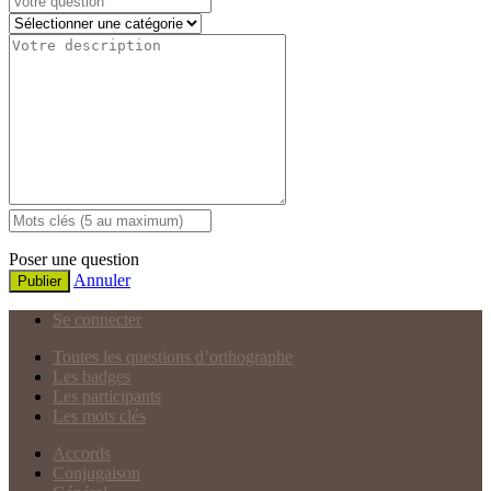
Poser une question
Annuler
Publier
Se connecter
Toutes les questions d’orthographe
Les badges
Les participants
Les mots clés
Accords
Conjugaison