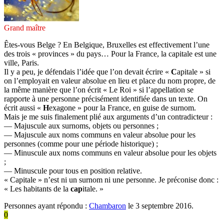
Grand maître
Êtes-vous Belge ? En Belgique, Bruxelles est effectivement l’une
des trois « provinces » du pays… Pour la France, la capitale est une
ville, Paris.
Il y a peu, je défendais l’idée que l’on devait écrire «
C
apitale » si
on l’employait en valeur absolue en lieu et place du nom propre, de
la même manière que l’on écrit « Le Roi » si l’appellation se
rapporte à une personne précisément identifiée dans un texte. On
écrit aussi «
H
exagone » pour la France, en guise de surnom.
Mais je me suis finalement plié aux arguments d’un contradicteur :
— Majuscule aux surnoms, objets ou personnes ;
— Majuscule aux noms communs en valeur absolue pour les
personnes (comme pour une période historique) ;
— Minuscule aux noms communs en valeur absolue pour les objets
;
— Minuscule pour tous en position relative.
« Capitale » n’est ni un surnom ni une personne. Je préconise donc :
« Les habitants de la
cap
itale. »
Personnes ayant répondu :
Chambaron
le 3 septembre 2016.
0