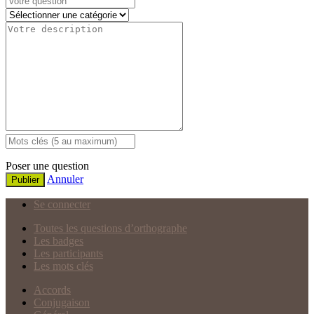
Poser une question
Annuler
Publier
Se connecter
Toutes les questions d’orthographe
Les badges
Les participants
Les mots clés
Accords
Conjugaison