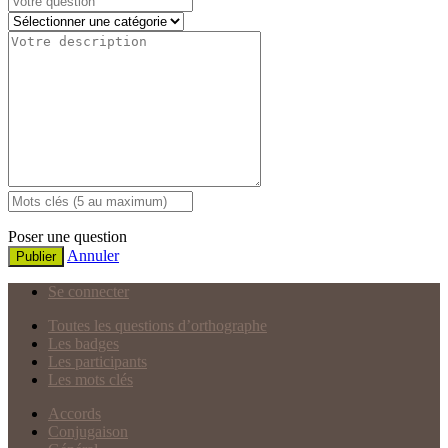
Poser une question
Annuler
Publier
Se connecter
Toutes les questions d’orthographe
Les badges
Les participants
Les mots clés
Accords
Conjugaison