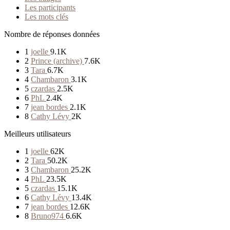
Les participants
Les mots clés
Nombre de réponses données
1
joelle
9.1K
2
Prince (archive)
7.6K
3
Tara
6.7K
4
Chambaron
3.1K
5
czardas
2.5K
6
PhL
2.4K
7
jean bordes
2.1K
8
Cathy Lévy
2K
Meilleurs utilisateurs
1
joelle
62K
2
Tara
50.2K
3
Chambaron
25.2K
4
PhL
23.5K
5
czardas
15.1K
6
Cathy Lévy
13.4K
7
jean bordes
12.6K
8
Bruno974
6.6K