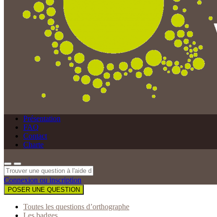
Présentation
FAQ
Contact
Charte
Connexion ou inscription
POSER UNE QUESTION
Toutes les questions d’orthographe
Les badges