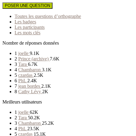
POSER UNE QUESTION
Toutes les questions d’orthographe
Les badges
Les participants
Les mots clés
Nombre de réponses données
1
joelle
9.1K
2
Prince (archive)
7.6K
3
Tara
6.7K
4
Chambaron
3.1K
5
czardas
2.5K
6
PhL
2.4K
7
jean bordes
2.1K
8
Cathy Lévy
2K
Meilleurs utilisateurs
1
joelle
62K
2
Tara
50.2K
3
Chambaron
25.2K
4
PhL
23.5K
5
czardas
15.1K