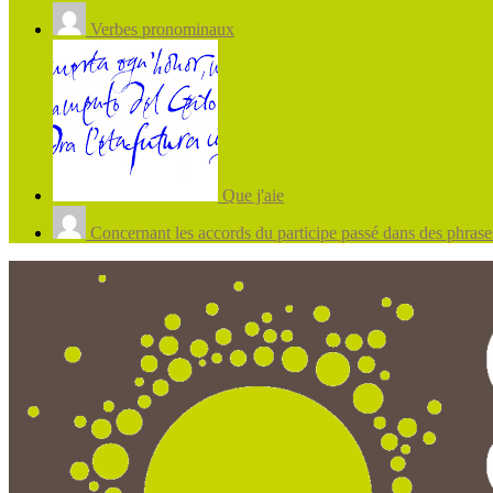
Verbes pronominaux
Que j'aie
Concernant les accords du participe passé dans des phrases