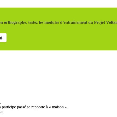
n orthographe, testez les modules d’entraînement du Projet Voltai
nt
.
 participe passé se rapporte à « maison ».
at.