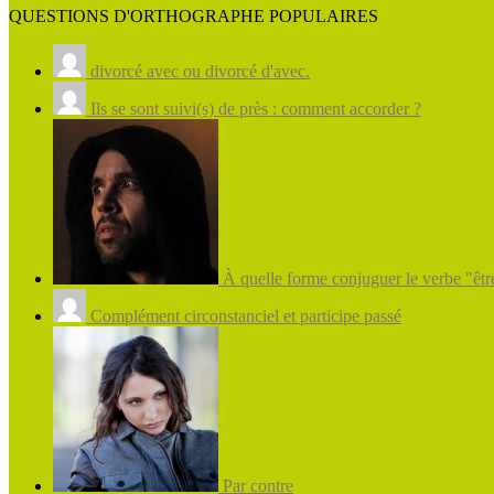
QUESTIONS D'ORTHOGRAPHE POPULAIRES
divorcé avec ou divorcé d'avec.
Ils se sont suivi(s) de près : comment accorder ?
À quelle forme conjuguer le verbe "être
Complément circonstanciel et participe passé
Par contre