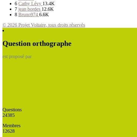
6
Cathy Lévy
13.4K
7
jean bordes
12.6K
8
Bruno974
6.6K
© 2026 Projet Voltaire, tous droits réservés
Question orthographe
est proposé par
Questions
24385
Membres
12628