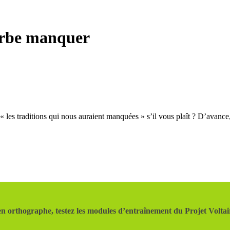
erbe manquer
« les traditions qui nous auraient manquées » s’il vous plaît ? D’avance
n orthographe, testez les modules d’entraînement du Projet Voltai