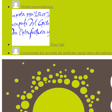
Verbes pronominaux
Que j'aie
Concernant les accords du participe passé dans des phrases