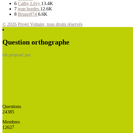
6
Cathy Lévy
13.4K
7
jean bordes
12.6K
8
Bruno974
6.6K
© 2026 Projet Voltaire, tous droits réservés
Question orthographe
est proposé par
Questions
24385
Membres
12627