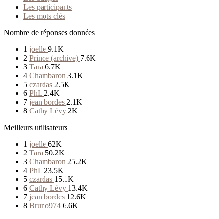
Les participants
Les mots clés
Nombre de réponses données
1
joelle
9.1K
2
Prince (archive)
7.6K
3
Tara
6.7K
4
Chambaron
3.1K
5
czardas
2.5K
6
PhL
2.4K
7
jean bordes
2.1K
8
Cathy Lévy
2K
Meilleurs utilisateurs
1
joelle
62K
2
Tara
50.2K
3
Chambaron
25.2K
4
PhL
23.5K
5
czardas
15.1K
6
Cathy Lévy
13.4K
7
jean bordes
12.6K
8
Bruno974
6.6K