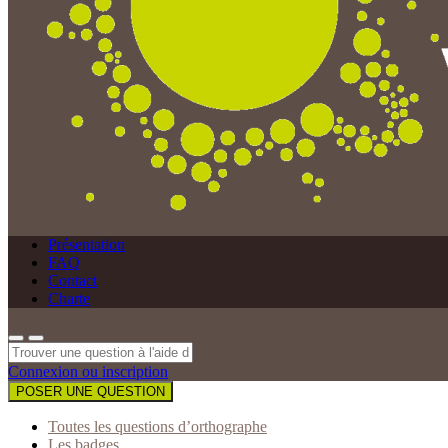
Présentation
FAQ
Contact
Charte
Connexion ou inscription
POSER UNE QUESTION
Toutes les questions d’orthographe
Les badges