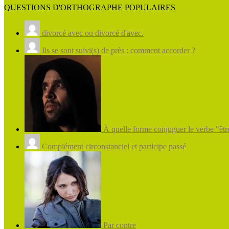
QUESTIONS D'ORTHOGRAPHE POPULAIRES
divorcé avec ou divorcé d'avec.
Ils se sont suivi(s) de près : comment accorder ?
À quelle forme conjuguer le verbe "être
Complément circonstanciel et participe passé
Par contre