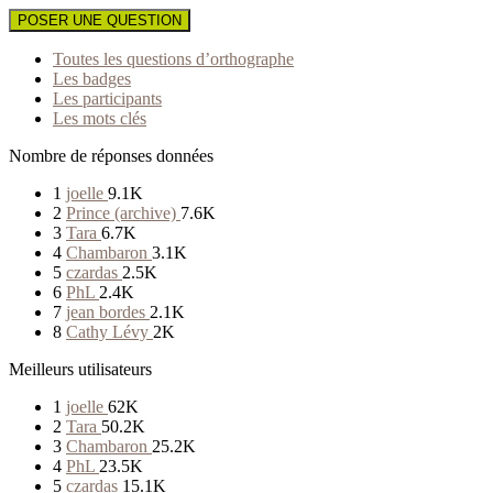
POSER UNE QUESTION
Toutes les questions d’orthographe
Les badges
Les participants
Les mots clés
Nombre de réponses données
1
joelle
9.1K
2
Prince (archive)
7.6K
3
Tara
6.7K
4
Chambaron
3.1K
5
czardas
2.5K
6
PhL
2.4K
7
jean bordes
2.1K
8
Cathy Lévy
2K
Meilleurs utilisateurs
1
joelle
62K
2
Tara
50.2K
3
Chambaron
25.2K
4
PhL
23.5K
5
czardas
15.1K