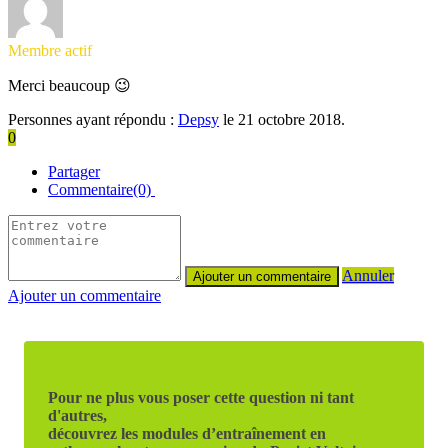
Membre actif
Merci beaucoup 😉
Personnes ayant répondu :
Depsy
le 21 octobre 2018.
0
Partager
Commentaire(0)
Annuler
Ajouter un commentaire
Pour ne plus vous poser cette question ni tant
d'autres,
découvrez les modules d’entraînement en