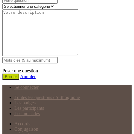
Poser une question
Annuler
Publier
Se connecter
Toutes les questions d’orthographe
Les badges
Les participants
Les mots clés
Accords
Conjugaison