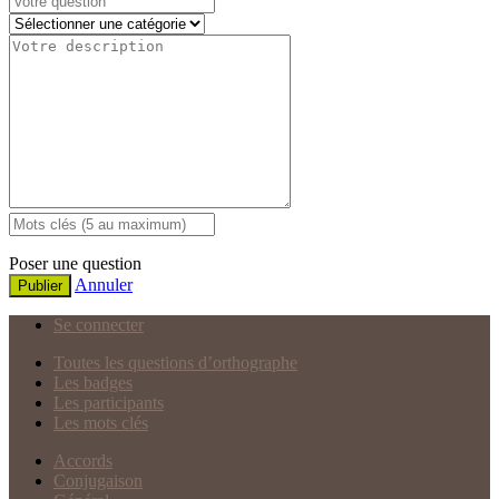
Poser une question
Annuler
Publier
Se connecter
Toutes les questions d’orthographe
Les badges
Les participants
Les mots clés
Accords
Conjugaison