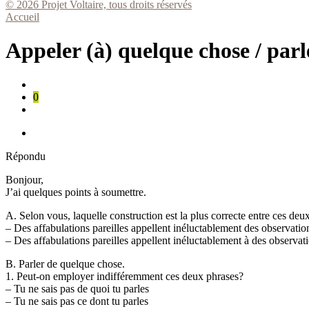
© 2026 Projet Voltaire, tous droits réservés
Accueil
Appeler (à) quelque chose / par
0
Répondu
Bonjour,
J’ai quelques points à soumettre.
A. Selon vous, laquelle construction est la plus correcte entre ces deu
– Des affabulations pareilles appellent inéluctablement des observatio
– Des affabulations pareilles appellent inéluctablement à des observat
B. Parler de quelque chose.
1. Peut-on employer indifféremment ces deux phrases?
– Tu ne sais pas de quoi tu parles
– Tu ne sais pas ce dont tu parles