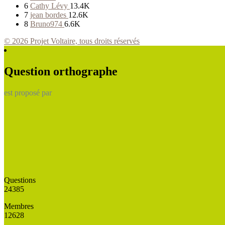
6
Cathy Lévy
13.4K
7
jean bordes
12.6K
8
Bruno974
6.6K
© 2026 Projet Voltaire, tous droits réservés
Question orthographe
est proposé par
Questions
24385
Membres
12628