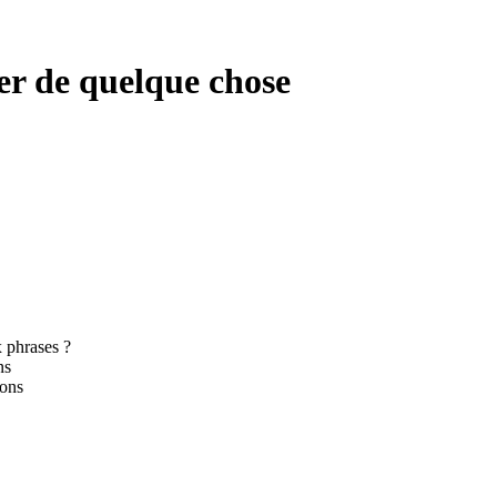
ler de quelque chose
x phrases ?
ns
ions