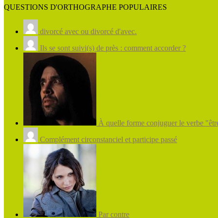
QUESTIONS D'ORTHOGRAPHE POPULAIRES
divorcé avec ou divorcé d'avec.
Ils se sont suivi(s) de près : comment accorder ?
À quelle forme conjuguer le verbe "être
Complément circonstanciel et participe passé
Par contre