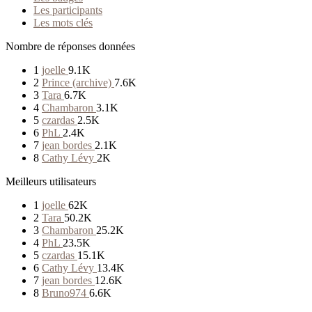
Les participants
Les mots clés
Nombre de réponses données
1
joelle
9.1K
2
Prince (archive)
7.6K
3
Tara
6.7K
4
Chambaron
3.1K
5
czardas
2.5K
6
PhL
2.4K
7
jean bordes
2.1K
8
Cathy Lévy
2K
Meilleurs utilisateurs
1
joelle
62K
2
Tara
50.2K
3
Chambaron
25.2K
4
PhL
23.5K
5
czardas
15.1K
6
Cathy Lévy
13.4K
7
jean bordes
12.6K
8
Bruno974
6.6K