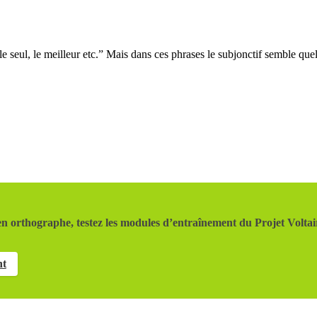
ue “le seul, le meilleur etc.” Mais dans ces phrases le subjonctif semble
n orthographe, testez les modules d’entraînement du Projet Voltai
nt