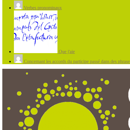
Verbes pronominaux
Que j'aie
Concernant les accords du participe passé dans des phrases