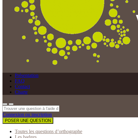
Présentation
FAQ
Contact
Charte
Connexion ou inscription
POSER UNE QUESTION
Toutes les questions d’orthographe
Les badges