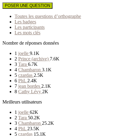
POSER UNE QUESTION
Toutes les questions d’orthographe
Les badges
Les participants
Les mots clés
Nombre de réponses données
1
joelle
9.1K
2
Prince (archive)
7.6K
3
Tara
6.7K
4
Chambaron
3.1K
5
czardas
2.5K
6
PhL
2.4K
7
jean bordes
2.1K
8
Cathy Lévy
2K
Meilleurs utilisateurs
1
joelle
62K
2
Tara
50.2K
3
Chambaron
25.2K
4
PhL
23.5K
5
czardas
15.1K