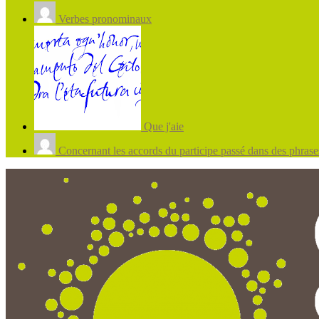
Verbes pronominaux
Que j'aie
Concernant les accords du participe passé dans des phrases