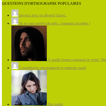
QUESTIONS D'ORTHOGRAPHE POPULAIRES
divorcé avec ou divorcé d'avec.
Ils se sont suivi(s) de près : comment accorder ?
À quelle forme conjuguer le verbe "être
Complément circonstanciel et participe passé
Par contre