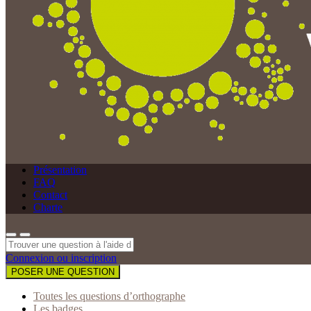
Présentation
FAQ
Contact
Charte
Connexion ou inscription
POSER UNE QUESTION
Toutes les questions d’orthographe
Les badges