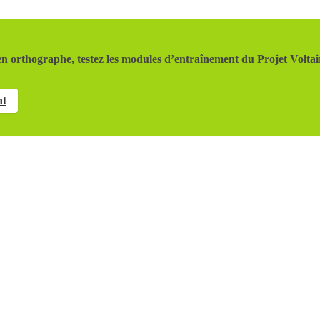
n orthographe, testez les modules d’entraînement du Projet Voltai
nt