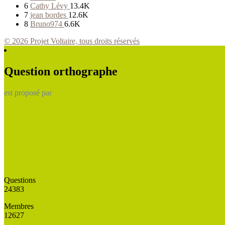
6
Cathy Lévy
13.4K
7
jean bordes
12.6K
8
Bruno974
6.6K
© 2026 Projet Voltaire, tous droits réservés
Question orthographe
est proposé par
Questions
24383
Membres
12627