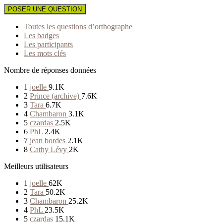
POSER UNE QUESTION
Toutes les questions d’orthographe
Les badges
Les participants
Les mots clés
Nombre de réponses données
1
joelle
9.1K
2
Prince (archive)
7.6K
3
Tara
6.7K
4
Chambaron
3.1K
5
czardas
2.5K
6
PhL
2.4K
7
jean bordes
2.1K
8
Cathy Lévy
2K
Meilleurs utilisateurs
1
joelle
62K
2
Tara
50.2K
3
Chambaron
25.2K
4
PhL
23.5K
5
czardas
15.1K