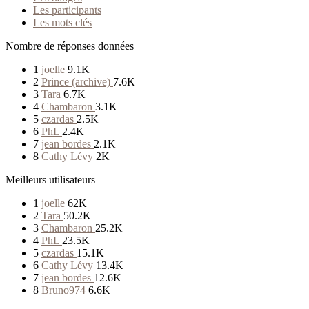
Les participants
Les mots clés
Nombre de réponses données
1
joelle
9.1K
2
Prince (archive)
7.6K
3
Tara
6.7K
4
Chambaron
3.1K
5
czardas
2.5K
6
PhL
2.4K
7
jean bordes
2.1K
8
Cathy Lévy
2K
Meilleurs utilisateurs
1
joelle
62K
2
Tara
50.2K
3
Chambaron
25.2K
4
PhL
23.5K
5
czardas
15.1K
6
Cathy Lévy
13.4K
7
jean bordes
12.6K
8
Bruno974
6.6K