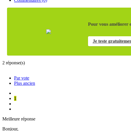
Commentaires (0)
Pour vous améliorer e
Je teste gratuiteme
2
réponse(s)
Par vote
Plus ancien
1
Meilleure réponse
Bonjour,