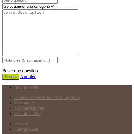
Poser une question
Annuler
Publier
Se connecter
Toutes les questions d’orthographe
Les badges
Les participants
Les mots clés
Accords
Conjugaison