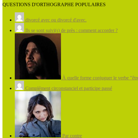
QUESTIONS D'ORTHOGRAPHE POPULAIRES
divorcé avec ou divorcé d'avec.
Ils se sont suivi(s) de près : comment accorder ?
À quelle forme conjuguer le verbe "être
Complément circonstanciel et participe passé
Par contre