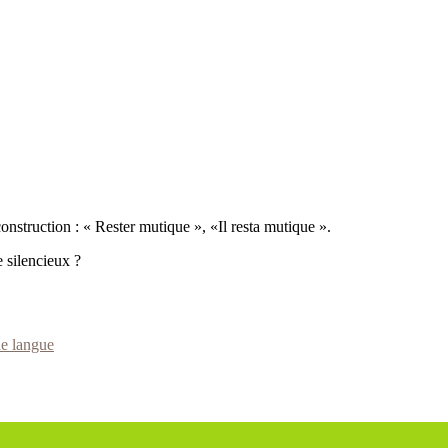
nstruction : « Rester mutique », «Il resta mutique ».
e silencieux ?
e langue