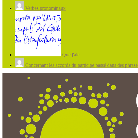
Verbes pronominaux
Que j'aie
Concernant les accords du participe passé dans des phrases