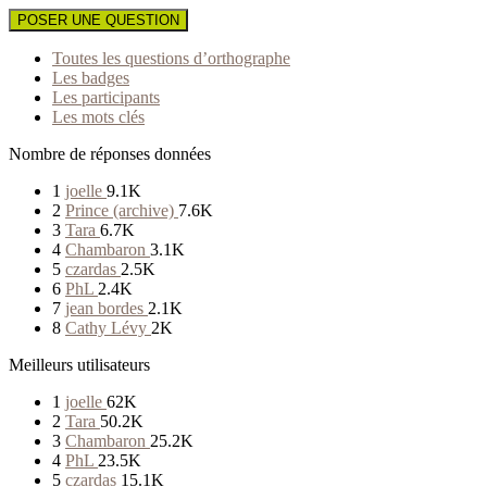
POSER UNE QUESTION
Toutes les questions d’orthographe
Les badges
Les participants
Les mots clés
Nombre de réponses données
1
joelle
9.1K
2
Prince (archive)
7.6K
3
Tara
6.7K
4
Chambaron
3.1K
5
czardas
2.5K
6
PhL
2.4K
7
jean bordes
2.1K
8
Cathy Lévy
2K
Meilleurs utilisateurs
1
joelle
62K
2
Tara
50.2K
3
Chambaron
25.2K
4
PhL
23.5K
5
czardas
15.1K