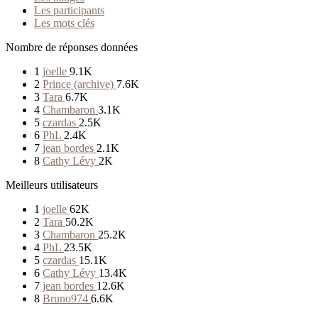
Les participants
Les mots clés
Nombre de réponses données
1
joelle
9.1K
2
Prince (archive)
7.6K
3
Tara
6.7K
4
Chambaron
3.1K
5
czardas
2.5K
6
PhL
2.4K
7
jean bordes
2.1K
8
Cathy Lévy
2K
Meilleurs utilisateurs
1
joelle
62K
2
Tara
50.2K
3
Chambaron
25.2K
4
PhL
23.5K
5
czardas
15.1K
6
Cathy Lévy
13.4K
7
jean bordes
12.6K
8
Bruno974
6.6K