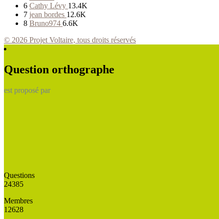
6
Cathy Lévy
13.4K
7
jean bordes
12.6K
8
Bruno974
6.6K
© 2026 Projet Voltaire, tous droits réservés
Question orthographe
est proposé par
Questions
24385
Membres
12628