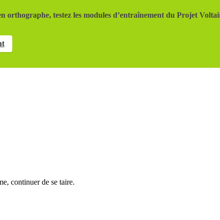
n orthographe, testez les modules d’entraînement du Projet Voltai
nt
e, continuer de se taire.