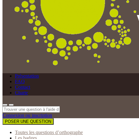
Présentation
FAQ
Contact
Charte
Connexion ou inscription
POSER UNE QUESTION
Toutes les questions d’orthographe
Les badges