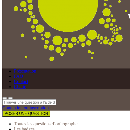
Présentation
FAQ
Contact
Charte
Connexion ou inscription
POSER UNE QUESTION
Toutes les questions d’orthographe
Les badges