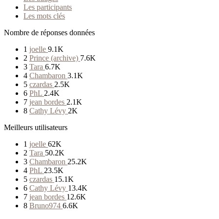
Les participants
Les mots clés
Nombre de réponses données
1
joelle
9.1K
2
Prince (archive)
7.6K
3
Tara
6.7K
4
Chambaron
3.1K
5
czardas
2.5K
6
PhL
2.4K
7
jean bordes
2.1K
8
Cathy Lévy
2K
Meilleurs utilisateurs
1
joelle
62K
2
Tara
50.2K
3
Chambaron
25.2K
4
PhL
23.5K
5
czardas
15.1K
6
Cathy Lévy
13.4K
7
jean bordes
12.6K
8
Bruno974
6.6K