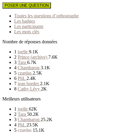
POSER UNE QUESTION
Toutes les questions d’orthographe
Les badges
Les participants
Les mots clés
Nombre de réponses données
1
joelle
9.1K
2
Prince (archive)
7.6K
3
Tara
6.7K
4
Chambaron
3.1K
5
czardas
2.5K
6
PhL
2.4K
7
jean bordes
2.1K
8
Cathy Lévy
2K
Meilleurs utilisateurs
1
joelle
62K
2
Tara
50.2K
3
Chambaron
25.2K
4
PhL
23.5K
5
czardas
15.1K