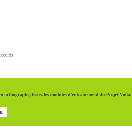
ccords
n orthographe, testez les modules d’entraînement du Projet Voltai
nt