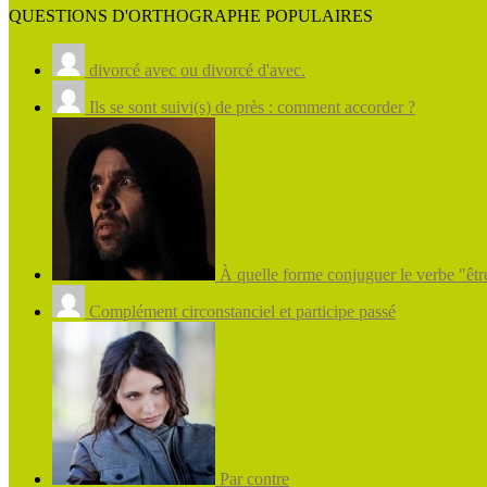
QUESTIONS D'ORTHOGRAPHE POPULAIRES
divorcé avec ou divorcé d'avec.
Ils se sont suivi(s) de près : comment accorder ?
À quelle forme conjuguer le verbe "être
Complément circonstanciel et participe passé
Par contre