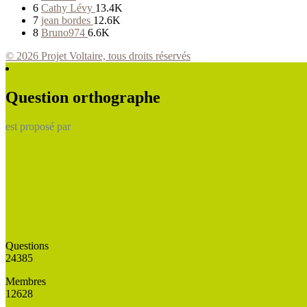
6
Cathy Lévy
13.4K
7
jean bordes
12.6K
8
Bruno974
6.6K
© 2026 Projet Voltaire, tous droits réservés
Question orthographe
est proposé par
Questions
24385
Membres
12628