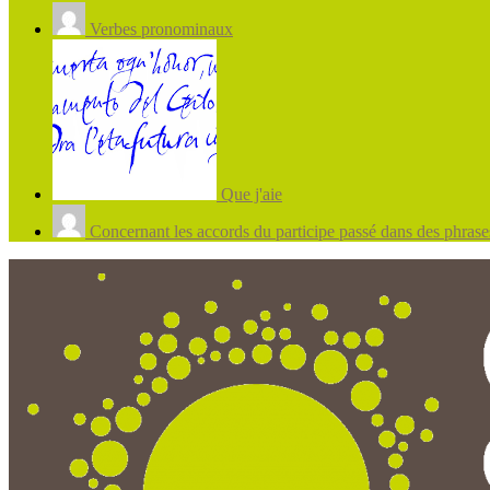
Verbes pronominaux
Que j'aie
Concernant les accords du participe passé dans des phrases