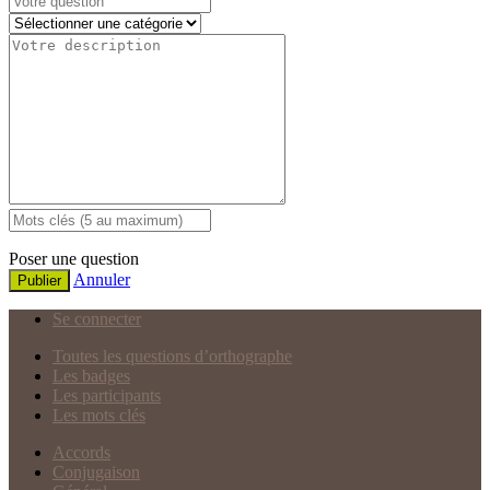
Poser une question
Annuler
Publier
Se connecter
Toutes les questions d’orthographe
Les badges
Les participants
Les mots clés
Accords
Conjugaison