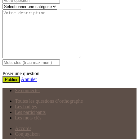
Poser une question
Annuler
Publier
Se connecter
Toutes les questions d’orthographe
Les badges
Les participants
Les mots clés
Accords
Conjugaison