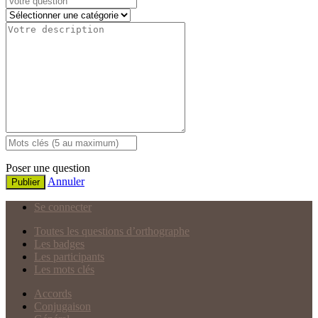
Poser une question
Annuler
Publier
Se connecter
Toutes les questions d’orthographe
Les badges
Les participants
Les mots clés
Accords
Conjugaison