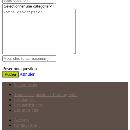
Poser une question
Annuler
Publier
Se connecter
Toutes les questions d’orthographe
Les badges
Les participants
Les mots clés
Accords
Conjugaison