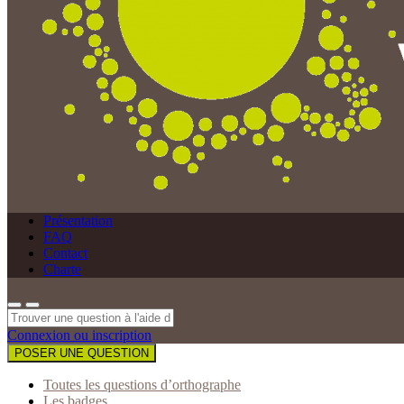
Présentation
FAQ
Contact
Charte
Connexion ou inscription
POSER UNE QUESTION
Toutes les questions d’orthographe
Les badges