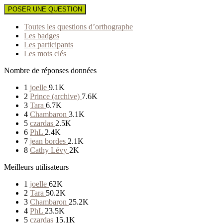
POSER UNE QUESTION
Toutes les questions d’orthographe
Les badges
Les participants
Les mots clés
Nombre de réponses données
1
joelle
9.1K
2
Prince (archive)
7.6K
3
Tara
6.7K
4
Chambaron
3.1K
5
czardas
2.5K
6
PhL
2.4K
7
jean bordes
2.1K
8
Cathy Lévy
2K
Meilleurs utilisateurs
1
joelle
62K
2
Tara
50.2K
3
Chambaron
25.2K
4
PhL
23.5K
5
czardas
15.1K