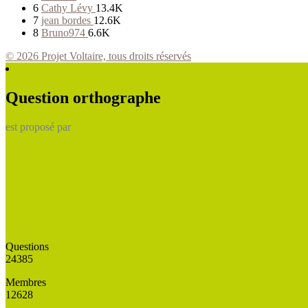
6
Cathy Lévy
13.4K
7
jean bordes
12.6K
8
Bruno974
6.6K
© 2026 Projet Voltaire, tous droits réservés
Question orthographe
est proposé par
Questions
24385
Membres
12628