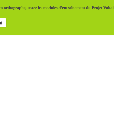
n orthographe, testez les modules d’entraînement du Projet Voltai
nt