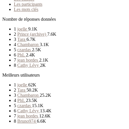
Les participants
Les mots clés
Nombre de réponses données
1
joelle
9.1K
2
Prince (archive)
7.6K
3
Tara
6.7K
4
Chambaron
3.1K
5
czardas
2.5K
6
PhL
2.4K
7
jean bordes
2.1K
8
Cathy Lévy
2K
Meilleurs utilisateurs
1
joelle
62K
2
Tara
50.2K
3
Chambaron
25.2K
4
PhL
23.5K
5
czardas
15.1K
6
Cathy Lévy
13.4K
7
jean bordes
12.6K
8
Bruno974
6.6K