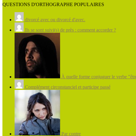
QUESTIONS D'ORTHOGRAPHE POPULAIRES
divorcé avec ou divorcé d'avec.
Ils se sont suivi(s) de près : comment accorder ?
À quelle forme conjuguer le verbe "être
Complément circonstanciel et participe passé
Par contre