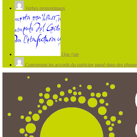
Verbes pronominaux
Que j'aie
Concernant les accords du participe passé dans des phrases