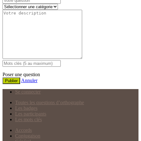
Poser une question
Annuler
Publier
Se connecter
Toutes les questions d’orthographe
Les badges
Les participants
Les mots clés
Accords
Conjugaison