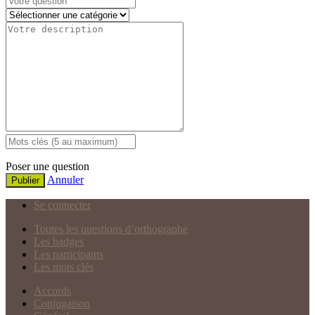
Poser une question
Annuler
Publier
Se connecter
Toutes les questions d’orthographe
Les badges
Les participants
Les mots clés
Accords
Conjugaison