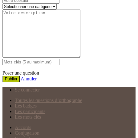
Poser une question
Annuler
Publier
Se connecter
Toutes les questions d’orthographe
Les badges
Les participants
Les mots clés
Accords
Conjugaison