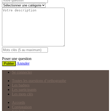
Poser une question
Annuler
Publier
Se connecter
Toutes les questions d’orthographe
Les badges
Les participants
Les mots clés
Accords
Conjugaison