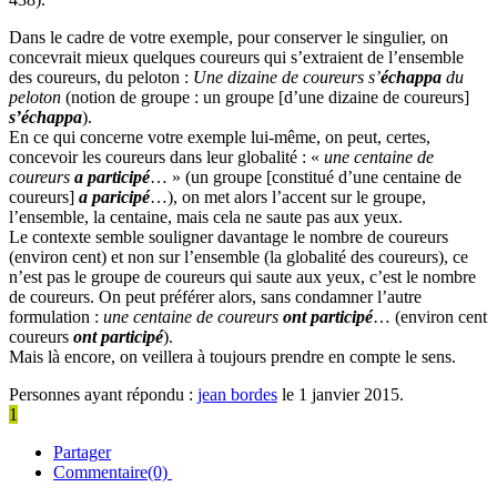
Dans le cadre de votre exemple, pour conserver le singulier, on
concevrait mieux quelques coureurs qui s’extraient de l’ensemble
des coureurs, du peloton :
Une dizaine de coureurs s’
échappa
du
peloton
(notion de groupe : un groupe [d’une dizaine de coureurs]
s’échappa
).
En ce qui concerne votre exemple lui-même, on peut, certes,
concevoir les coureurs dans leur globalité : «
une centaine de
coureurs
a participé
… » (un groupe [constitué d’une centaine de
coureurs]
a paricipé
…), on met alors l’accent sur le groupe,
l’ensemble, la centaine, mais cela ne saute pas aux yeux.
Le contexte semble souligner davantage le nombre de coureurs
(environ cent) et non sur l’ensemble (la globalité des coureurs), ce
n’est pas le groupe de coureurs qui saute aux yeux, c’est le nombre
de coureurs. On peut préférer alors, sans condamner l’autre
formulation :
une centaine de coureurs
ont participé
… (environ cent
coureurs
ont participé
).
Mais là encore, on veillera à toujours prendre en compte le sens.
Personnes ayant répondu :
jean bordes
le 1 janvier 2015.
1
Partager
Commentaire(0)