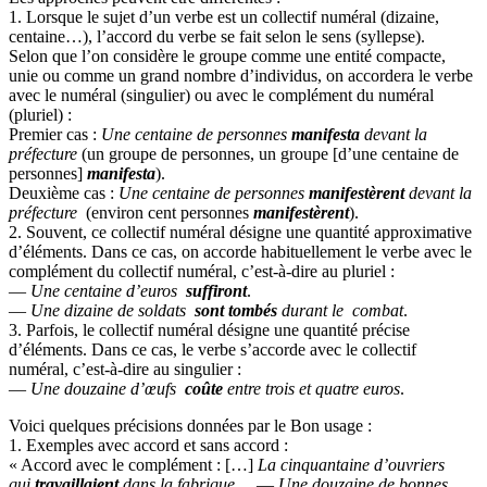
1. Lorsque le sujet d’un verbe est un collectif numéral (dizaine,
centaine…), l’accord du verbe se fait selon le sens (syllepse).
Selon que l’on considère le groupe comme une entité compacte,
unie ou comme un grand nombre d’individus, on accordera le verbe
avec le numéral (singulier) ou avec le complément du numéral
(pluriel) :
Premier cas :
Une centaine de personnes
manifesta
devant la
préfecture
(un groupe de personnes, un groupe [d’une centaine de
personnes]
manifesta
).
Deuxième cas :
Une centaine de personnes
manifestèrent
devant la
préfecture
(environ cent personnes
manifestèrent
).
2. Souvent, ce collectif numéral désigne une quantité approximative
d’éléments. Dans ce cas, on accorde habituellement le verbe avec le
complément du collectif numéral, c’est-à-dire au pluriel :
—
Une centaine d’euros
suffiront
.
—
Une dizaine de soldats
sont tombés
durant le combat
.
3. Parfois, le collectif numéral désigne une quantité précise
d’éléments. Dans ce cas, le verbe s’accorde avec le collectif
numéral, c’est-à-dire au singulier :
—
Une douzaine d’œufs
coûte
entre trois et quatre euros
.
Voici quelques précisions données par le Bon usage :
1. Exemples avec accord et sans accord :
« Accord avec le complément : […]
La cinquantaine d’ouvriers
qui
travaillaient
dans la fabrique
… —
Une douzaine de bonnes