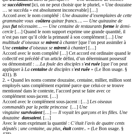
se
succédèrent
[ici, on ne peut choisir que le pluriel, « Une douzaine
… se succéda » est absolument inconcevable] […]
Accord avec le nom complété :
Une douzaine d’exemplaires de cette
grammaire vous
coûtera
quinze francs…
. —
Une quinzaine de
jous
fut
nécessaire…
—
Une centaine de restaurants
forme
le demi-
cercle
[…] Quand le nom support exprime une grande quantité, il
n’est pas rare qu’il cède la primauté à son complément […]
Une
multitude d’oiseaux se
mirent
à chanter
[que l’on peut assimiler à
Une
centaine
d’oiseaux se
mirent
à chanter
] […]
Accord avec le nom complété […] Cet accord est ordinaire quand le
collectif est précédé d’un article défini, d’un déterminant possessif
ou démonstratif : …
La foule des disciples s’
est ruée
[que l’on peut
appliquer à
La
centaine
de disciples s’
est ruêe
» (Le Bon usage. §
431). B
2. « Quand les noms comme douzaine, centaine, millier, million sont
employés sans complément exprimé parce que celui-ce se trouve
mentionné dans le contexte, l’accord peut se faire avec ce
complément sous-jacent. […]
Accord avec le complément sous-jacent : […]
Les oiseaux
commandés par la petite princesse
[…]
Une
vingtaine
survivaient
[…] —
Il voyait les garçons et les filles. Une
douzaine
dansaient
. […]
Avec le nom exprimant la quantité :
C’était l’avis de quatre cents
députés
;
une centaine, au plus,
était
contre
.. » (Le Bon usage. §
438).