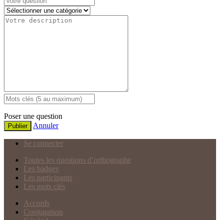
Poser une question
Annuler
Publier
Se connecter
Toutes les questions d’orthographe
Les badges
Les participants
Les mots clés
Accords
Conjugaison