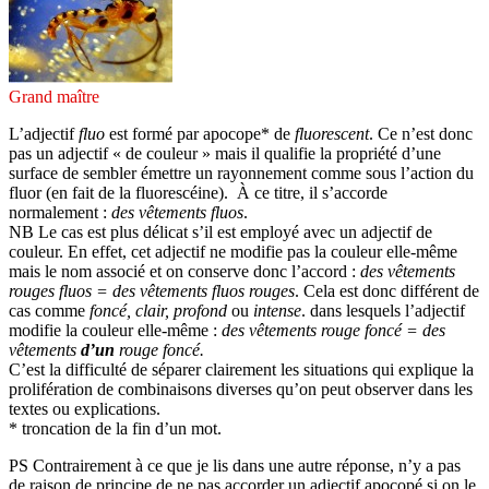
Grand maître
L’adjectif
fluo
est formé par apocope* de
fluorescent
. Ce n’est donc
pas un adjectif « de couleur » mais il qualifie la propriété d’une
surface de sembler émettre un rayonnement comme sous l’action du
fluor (en fait de la fluorescéine). À ce titre, il s’accorde
normalement :
des vêtements fluos
.
NB Le cas est plus délicat s’il est employé avec un adjectif de
couleur. En effet, cet adjectif ne modifie pas la couleur elle-même
mais le nom associé et on conserve donc l’accord :
des vêtements
rouges fluos = des vêtements fluos rouges
. Cela est donc différent de
cas comme
foncé, clair, profond
ou
intense
. dans lesquels l’adjectif
modifie la couleur elle-même :
des vêtements rouge foncé = des
vêtements
d’un
rouge foncé.
C’est la difficulté de séparer clairement les situations qui explique la
prolifération de combinaisons diverses qu’on peut observer dans les
textes ou explications.
* troncation de la fin d’un mot.
PS Contrairement à ce que je lis dans une autre réponse, n’y a pas
de raison de principe de ne pas accorder un adjectif apocopé si on le