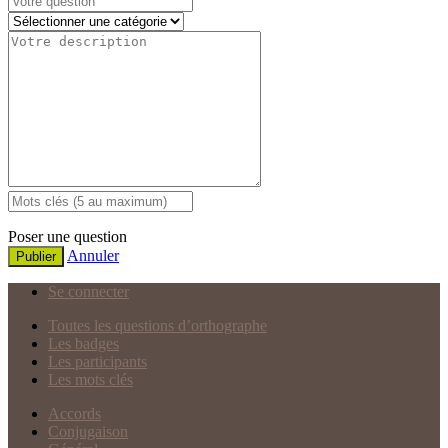
Poser une question
Annuler
Publier
Se connecter
Toutes les questions d’orthographe
Les badges
Les participants
Les mots clés
Accords
Conjugaison