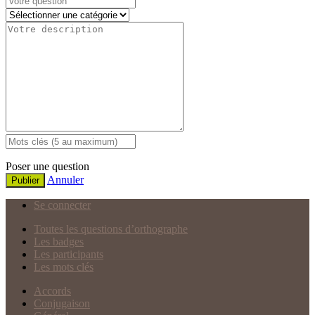
Poser une question
Annuler
Publier
Se connecter
Toutes les questions d’orthographe
Les badges
Les participants
Les mots clés
Accords
Conjugaison