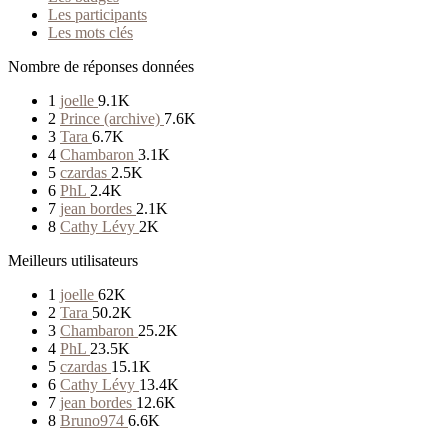
Les participants
Les mots clés
Nombre de réponses données
1
joelle
9.1K
2
Prince (archive)
7.6K
3
Tara
6.7K
4
Chambaron
3.1K
5
czardas
2.5K
6
PhL
2.4K
7
jean bordes
2.1K
8
Cathy Lévy
2K
Meilleurs utilisateurs
1
joelle
62K
2
Tara
50.2K
3
Chambaron
25.2K
4
PhL
23.5K
5
czardas
15.1K
6
Cathy Lévy
13.4K
7
jean bordes
12.6K
8
Bruno974
6.6K