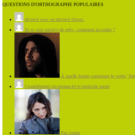
QUESTIONS D'ORTHOGRAPHE POPULAIRES
divorcé avec ou divorcé d'avec.
Ils se sont suivi(s) de près : comment accorder ?
À quelle forme conjuguer le verbe "être
Complément circonstanciel et participe passé
Par contre