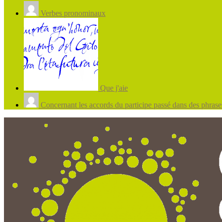
Verbes pronominaux
Que j'aie
Concernant les accords du participe passé dans des phrases