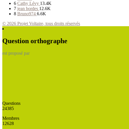
6
Cathy Lévy
13.4K
7
jean bordes
12.6K
8
Bruno974
6.6K
© 2026 Projet Voltaire, tous droits réservés
Question orthographe
est proposé par
Questions
24385
Membres
12628