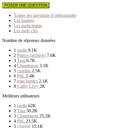
POSER UNE QUESTION
Toutes les questions d’orthographe
Les badges
Les participants
Les mots clés
Nombre de réponses données
1
joelle
9.1K
2
Prince (archive)
7.6K
3
Tara
6.7K
4
Chambaron
3.1K
5
czardas
2.5K
6
PhL
2.4K
7
jean bordes
2.1K
8
Cathy Lévy
2K
Meilleurs utilisateurs
1
joelle
62K
2
Tara
50.2K
3
Chambaron
25.2K
4
PhL
23.5K
5
czardas
15.1K