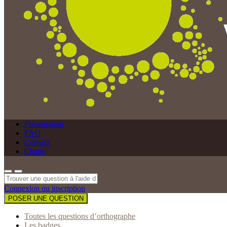
Présentation
FAQ
Contact
Charte
Connexion ou inscription
POSER UNE QUESTION
Toutes les questions d’orthographe
Les badges