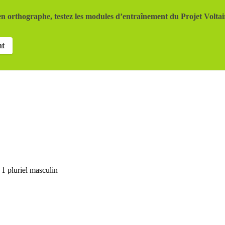
n orthographe, testez les modules d’entraînement du Projet Voltai
nt
 1 pluriel masculin