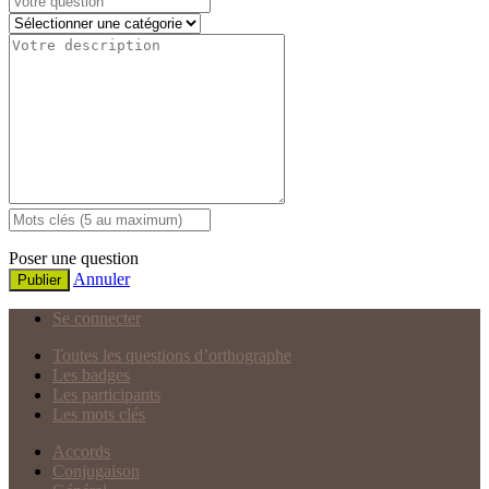
Poser une question
Annuler
Publier
Se connecter
Toutes les questions d’orthographe
Les badges
Les participants
Les mots clés
Accords
Conjugaison