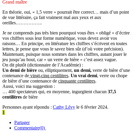
Grand maître
En théorie, oui, « 1,5 verre » pourrait être correct… mais d’un point
de vue littéraire, ça fait vraiment mal aux yeux et aux
oreilles……………..
Je ne comprends pas très bien pourquoi vous êtes « obligé » d’écrire
vos chiffres sous leur forme numérique, vous devez avoir vos
raisons… En principe, en littérature les chiffres s’écrivent en toutes
lettres, je pense que vous le savez bien sûr (d’où votre précision).
Maintenant, puisque nous sommes dans les chiffres, autant jouer le
jeu jusqu’au bout, car « un verre de bière » c’est assez vague.
On dit plutôt (dictionnaire de l’Académie) :
Un demi de bière
ou, elliptiquement,
un demi,
verre de bière d’une
contenance de
vingt-cinq centilitres
.
Un vrai demi
, verre ou chope
de bière d’une contenance de
cinquante centilitres
.
Aussi, voici ma suggestion :
… 400 spectateurs qui, en moyenne, ingurgitent chacun
37,5
centilitres
de bière
Personnes ayant répondu :
Cathy Lévy
le 6 février 2024.
1
Partager
Commentaire(0)