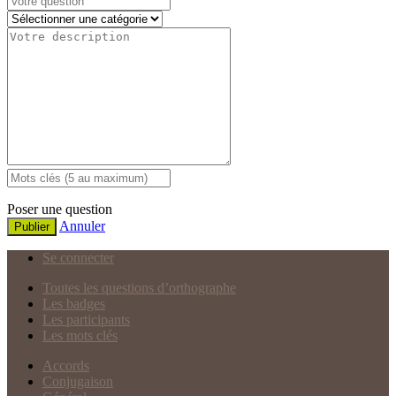
Poser une question
Annuler
Publier
Se connecter
Toutes les questions d’orthographe
Les badges
Les participants
Les mots clés
Accords
Conjugaison