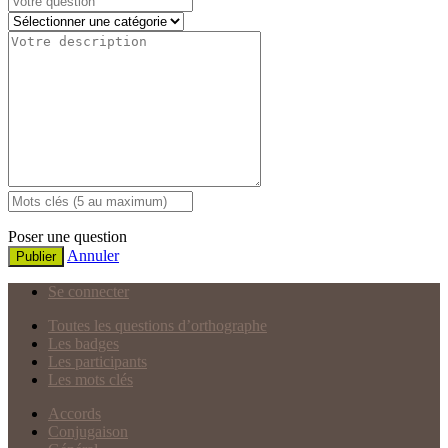
Poser une question
Annuler
Publier
Se connecter
Toutes les questions d’orthographe
Les badges
Les participants
Les mots clés
Accords
Conjugaison