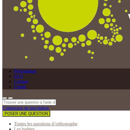
Présentation
FAQ
Contact
Charte
Connexion ou inscription
POSER UNE QUESTION
Toutes les questions d’orthographe
Les badges