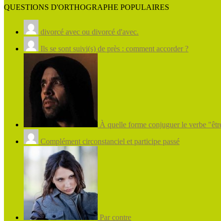
QUESTIONS D'ORTHOGRAPHE POPULAIRES
divorcé avec ou divorcé d'avec.
Ils se sont suivi(s) de près : comment accorder ?
À quelle forme conjuguer le verbe "être
Complément circonstanciel et participe passé
Par contre