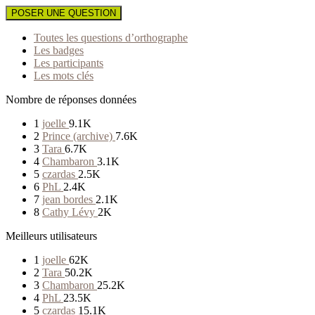
POSER UNE QUESTION
Toutes les questions d’orthographe
Les badges
Les participants
Les mots clés
Nombre de réponses données
1
joelle
9.1K
2
Prince (archive)
7.6K
3
Tara
6.7K
4
Chambaron
3.1K
5
czardas
2.5K
6
PhL
2.4K
7
jean bordes
2.1K
8
Cathy Lévy
2K
Meilleurs utilisateurs
1
joelle
62K
2
Tara
50.2K
3
Chambaron
25.2K
4
PhL
23.5K
5
czardas
15.1K