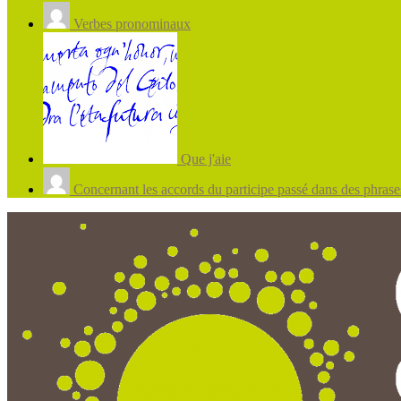
Verbes pronominaux
Que j'aie
Concernant les accords du participe passé dans des phrases