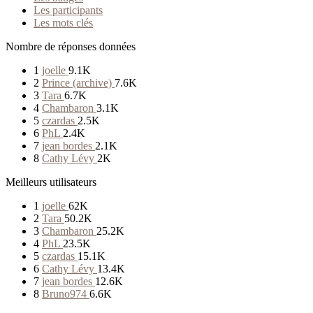
Les participants
Les mots clés
Nombre de réponses données
1
joelle
9.1K
2
Prince (archive)
7.6K
3
Tara
6.7K
4
Chambaron
3.1K
5
czardas
2.5K
6
PhL
2.4K
7
jean bordes
2.1K
8
Cathy Lévy
2K
Meilleurs utilisateurs
1
joelle
62K
2
Tara
50.2K
3
Chambaron
25.2K
4
PhL
23.5K
5
czardas
15.1K
6
Cathy Lévy
13.4K
7
jean bordes
12.6K
8
Bruno974
6.6K