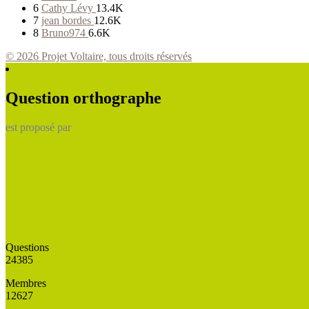
6
Cathy Lévy
13.4K
7
jean bordes
12.6K
8
Bruno974
6.6K
© 2026 Projet Voltaire, tous droits réservés
Question orthographe
est proposé par
Questions
24385
Membres
12627