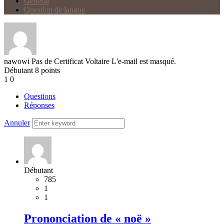
Général
Question de langue
nawowi
Pas de Certificat Voltaire
L'e-mail est masqué.
Débutant
8
points
1
0
Questions
Réponses
Annuler
Débutant
785
1
1
Prononciation de « noë »