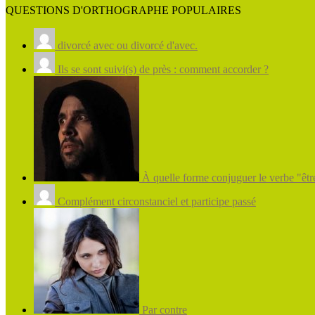
QUESTIONS D'ORTHOGRAPHE POPULAIRES
divorcé avec ou divorcé d'avec.
Ils se sont suivi(s) de près : comment accorder ?
À quelle forme conjuguer le verbe "être
Complément circonstanciel et participe passé
Par contre