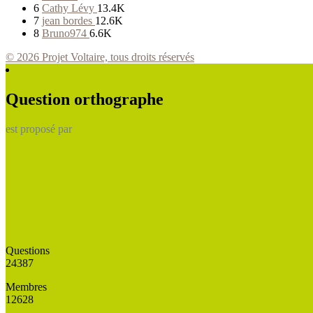
6
Cathy Lévy
13.4K
7
jean bordes
12.6K
8
Bruno974
6.6K
© 2026 Projet Voltaire, tous droits réservés
Question orthographe
est proposé par
Questions
24387
Membres
12628