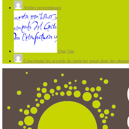
Verbes pronominaux
Que j'aie
Concernant les accords du participe passé dans des phrases