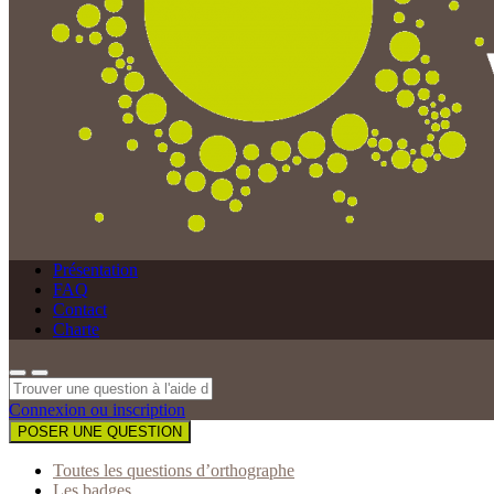
Présentation
FAQ
Contact
Charte
Connexion ou inscription
POSER UNE QUESTION
Toutes les questions d’orthographe
Les badges