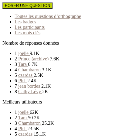
POSER UNE QUESTION
Toutes les questions d’orthographe
Les badges
Les participants
Les mots clés
Nombre de réponses données
1
joelle
9.1K
2
Prince (archive)
7.6K
3
Tara
6.7K
4
Chambaron
3.1K
5
czardas
2.5K
6
PhL
2.4K
7
jean bordes
2.1K
8
Cathy Lévy
2K
Meilleurs utilisateurs
1
joelle
62K
2
Tara
50.2K
3
Chambaron
25.2K
4
PhL
23.5K
5
czardas
15.1K