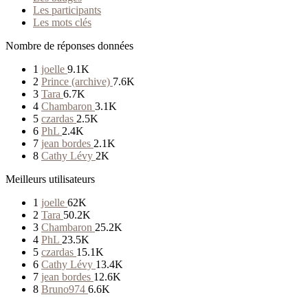
Les participants
Les mots clés
Nombre de réponses données
1
joelle
9.1K
2
Prince (archive)
7.6K
3
Tara
6.7K
4
Chambaron
3.1K
5
czardas
2.5K
6
PhL
2.4K
7
jean bordes
2.1K
8
Cathy Lévy
2K
Meilleurs utilisateurs
1
joelle
62K
2
Tara
50.2K
3
Chambaron
25.2K
4
PhL
23.5K
5
czardas
15.1K
6
Cathy Lévy
13.4K
7
jean bordes
12.6K
8
Bruno974
6.6K