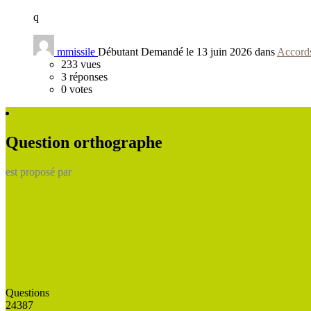
q
mmissile
Débutant
Demandé le 13 juin 2026 dans
Accord
233
vues
3
réponses
0
votes
Question orthographe
est proposé par
Questions
24387