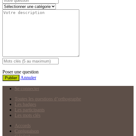
Poser une question
Annuler
Publier
Se connecter
Toutes les questions d’orthographe
Les badges
Les participants
Les mots clés
Accords
Conjugaison