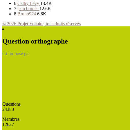
6
Cathy Lévy
13.4K
7
jean bordes
12.6K
8
Bruno974
6.6K
© 2026 Projet Voltaire, tous droits réservés
Question orthographe
est proposé par
Questions
24383
Membres
12627