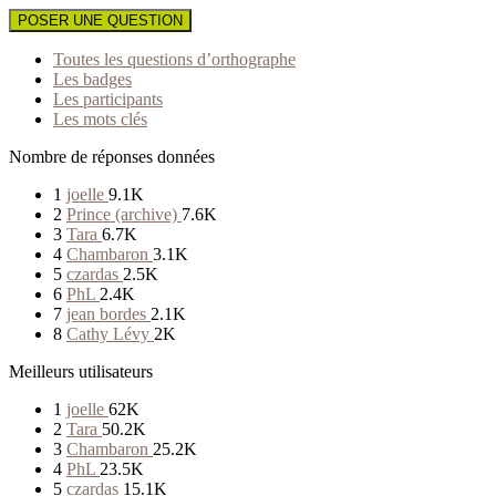
POSER UNE QUESTION
Toutes les questions d’orthographe
Les badges
Les participants
Les mots clés
Nombre de réponses données
1
joelle
9.1K
2
Prince (archive)
7.6K
3
Tara
6.7K
4
Chambaron
3.1K
5
czardas
2.5K
6
PhL
2.4K
7
jean bordes
2.1K
8
Cathy Lévy
2K
Meilleurs utilisateurs
1
joelle
62K
2
Tara
50.2K
3
Chambaron
25.2K
4
PhL
23.5K
5
czardas
15.1K