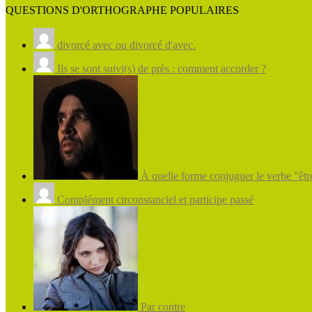
QUESTIONS D'ORTHOGRAPHE POPULAIRES
divorcé avec ou divorcé d'avec.
Ils se sont suivi(s) de près : comment accorder ?
À quelle forme conjuguer le verbe "être
Complément circonstanciel et participe passé
Par contre