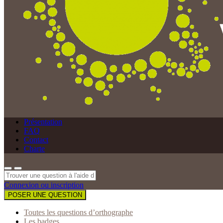
Présentation
FAQ
Contact
Charte
Connexion ou inscription
POSER UNE QUESTION
Toutes les questions d’orthographe
Les badges