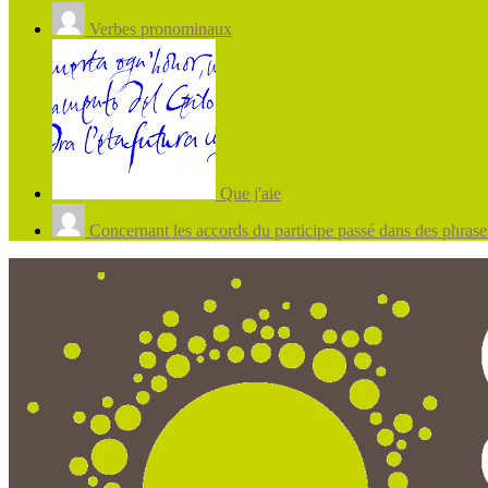
Verbes pronominaux
Que j'aie
Concernant les accords du participe passé dans des phrases