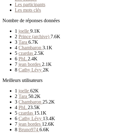
Les participants
Les mots clés
Nombre de réponses données
1
joelle
9.1K
2
Prince (archive)
7.6K
3
Tara
6.7K
4
Chambaron
3.1K
5
czardas
2.5K
6
PhL
2.4K
7
jean bordes
2.1K
8
Cathy Lévy
2K
Meilleurs utilisateurs
1
joelle
62K
2
Tara
50.2K
3
Chambaron
25.2K
4
PhL
23.5K
5
czardas
15.1K
6
Cathy Lévy
13.4K
7
jean bordes
12.6K
8
Bruno974
6.6K