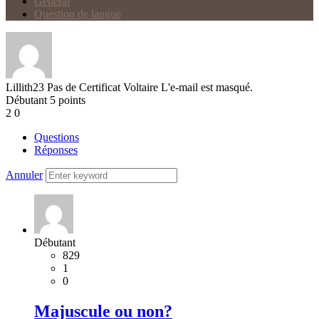
Général
Question de langue
Lillith23
Pas de Certificat Voltaire
L'e-mail est masqué.
Débutant
5
points
2
0
Questions
Réponses
Annuler
Débutant
829
1
0
Majuscule ou non?