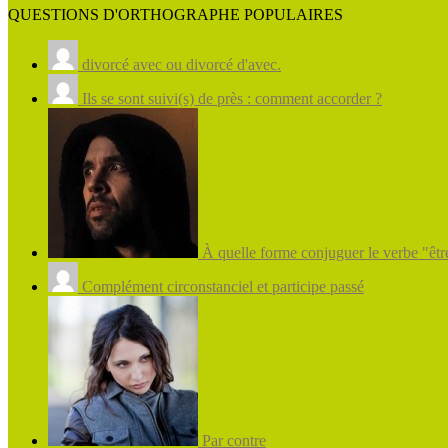
QUESTIONS D'ORTHOGRAPHE POPULAIRES
divorcé avec ou divorcé d'avec.
Ils se sont suivi(s) de près : comment accorder ?
À quelle forme conjuguer le verbe "être
Complément circonstanciel et participe passé
Par contre