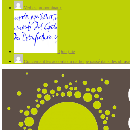
Verbes pronominaux
Que j'aie
Concernant les accords du participe passé dans des phrases