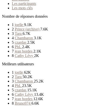
Les participants
Les mots clés
Nombre de réponses données
1
joelle
9.1K
2
Prince (archive)
7.6K
3
Tara
6.7K
4
Chambaron
3.1K
5
czardas
2.5K
6
PhL
2.4K
7
jean bordes
2.1K
8
Cathy Lévy
2K
Meilleurs utilisateurs
1
joelle
62K
2
Tara
50.2K
3
Chambaron
25.2K
4
PhL
23.5K
5
czardas
15.1K
6
Cathy Lévy
13.4K
7
jean bordes
12.6K
8
Bruno974
6.6K