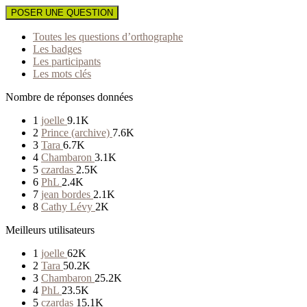
POSER UNE QUESTION
Toutes les questions d’orthographe
Les badges
Les participants
Les mots clés
Nombre de réponses données
1
joelle
9.1K
2
Prince (archive)
7.6K
3
Tara
6.7K
4
Chambaron
3.1K
5
czardas
2.5K
6
PhL
2.4K
7
jean bordes
2.1K
8
Cathy Lévy
2K
Meilleurs utilisateurs
1
joelle
62K
2
Tara
50.2K
3
Chambaron
25.2K
4
PhL
23.5K
5
czardas
15.1K