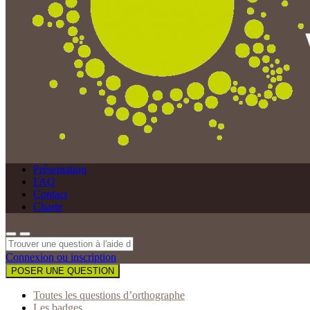
Présentation
FAQ
Contact
Charte
Connexion ou inscription
POSER UNE QUESTION
Toutes les questions d’orthographe
Les badges