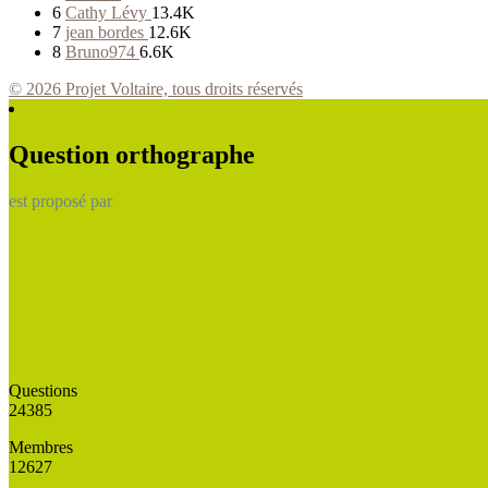
6
Cathy Lévy
13.4K
7
jean bordes
12.6K
8
Bruno974
6.6K
© 2026 Projet Voltaire, tous droits réservés
Question orthographe
est proposé par
Questions
24385
Membres
12627