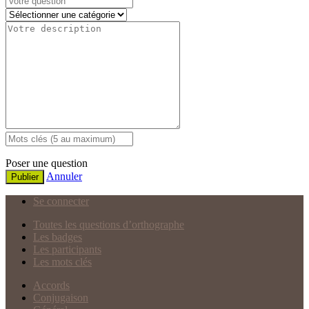
Poser une question
Annuler
Publier
Se connecter
Toutes les questions d’orthographe
Les badges
Les participants
Les mots clés
Accords
Conjugaison