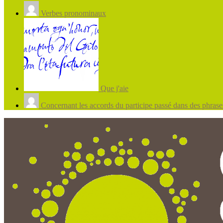
Verbes pronominaux
Que j'aie
Concernant les accords du participe passé dans des phrases