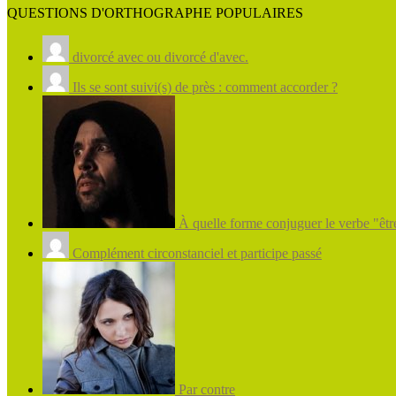
QUESTIONS D'ORTHOGRAPHE POPULAIRES
divorcé avec ou divorcé d'avec.
Ils se sont suivi(s) de près : comment accorder ?
À quelle forme conjuguer le verbe "être
Complément circonstanciel et participe passé
Par contre