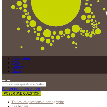
Présentation
FAQ
Contact
Charte
Connexion ou inscription
POSER UNE QUESTION
Toutes les questions d’orthographe
Les badges