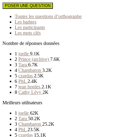
POSER UNE QUESTION
Toutes les questions d’orthographe
Les badges
Les participants
Les mots clés
Nombre de réponses données
1
joelle
9.1K
2
Prince (archive)
7.6K
3
Tara
6.7K
4
Chambaron
3.2K
5
czardas
2.5K
6
PhL
2.4K
7
jean bordes
2.1K
8
Cathy Lévy
2K
Meilleurs utilisateurs
1
joelle
62K
2
Tara
50.2K
3
Chambaron
25.2K
4
PhL
23.5K
5
czardas
15.1K