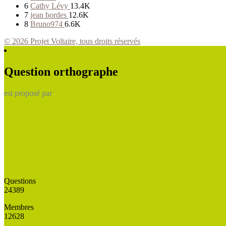
6
Cathy Lévy
13.4K
7
jean bordes
12.6K
8
Bruno974
6.6K
© 2026 Projet Voltaire, tous droits réservés
Question orthographe
est proposé par
Questions
24389
Membres
12628