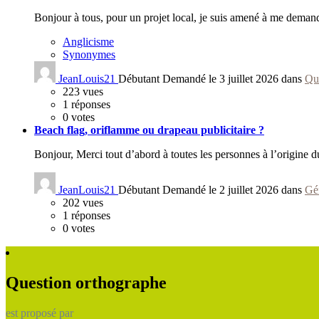
Bonjour à tous, pour un projet local, je suis amené à me demande
Anglicisme
Synonymes
JeanLouis21
Débutant
Demandé le 3 juillet 2026 dans
Qu
223
vues
1
réponses
0
votes
Beach flag, oriflamme ou drapeau publicitaire ?
Bonjour, Merci tout d’abord à toutes les personnes à l’origine du
JeanLouis21
Débutant
Demandé le 2 juillet 2026 dans
Gé
202
vues
1
réponses
0
votes
Question orthographe
est proposé par