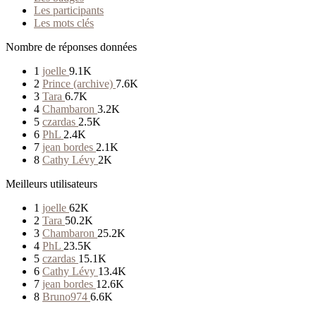
Les participants
Les mots clés
Nombre de réponses données
1
joelle
9.1K
2
Prince (archive)
7.6K
3
Tara
6.7K
4
Chambaron
3.2K
5
czardas
2.5K
6
PhL
2.4K
7
jean bordes
2.1K
8
Cathy Lévy
2K
Meilleurs utilisateurs
1
joelle
62K
2
Tara
50.2K
3
Chambaron
25.2K
4
PhL
23.5K
5
czardas
15.1K
6
Cathy Lévy
13.4K
7
jean bordes
12.6K
8
Bruno974
6.6K