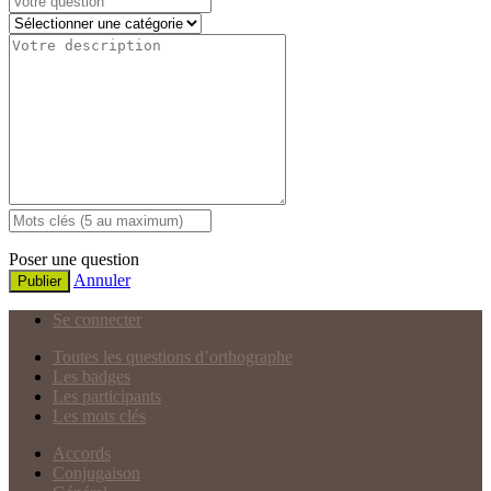
Poser une question
Annuler
Publier
Se connecter
Toutes les questions d’orthographe
Les badges
Les participants
Les mots clés
Accords
Conjugaison