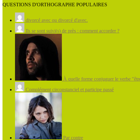
QUESTIONS D'ORTHOGRAPHE POPULAIRES
divorcé avec ou divorcé d'avec.
Ils se sont suivi(s) de près : comment accorder ?
À quelle forme conjuguer le verbe "être
Complément circonstanciel et participe passé
Par contre