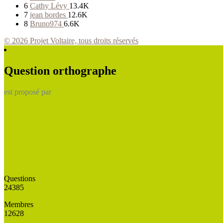
6
Cathy Lévy
13.4K
7
jean bordes
12.6K
8
Bruno974
6.6K
© 2026 Projet Voltaire, tous droits réservés
Question orthographe
est proposé par
Questions
24385
Membres
12628