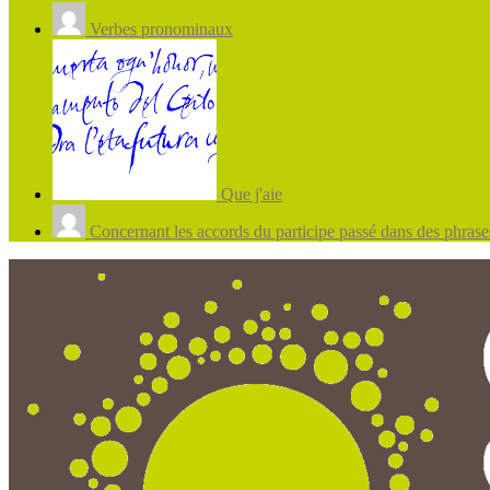
Verbes pronominaux
Que j'aie
Concernant les accords du participe passé dans des phrases