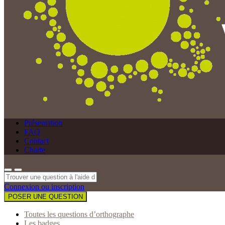
Présentation
FAQ
Contact
Charte
Connexion ou inscription
POSER UNE QUESTION
Toutes les questions d’orthographe
Les badges