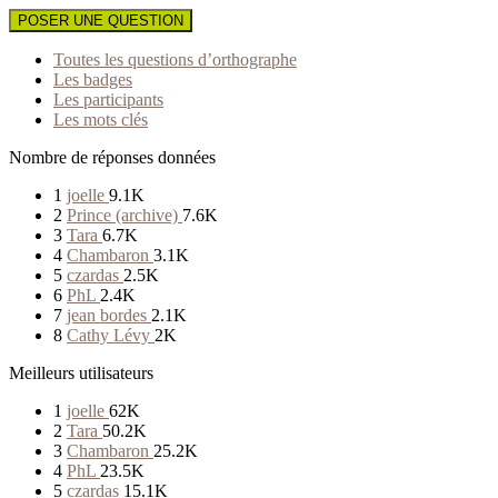
POSER UNE QUESTION
Toutes les questions d’orthographe
Les badges
Les participants
Les mots clés
Nombre de réponses données
1
joelle
9.1K
2
Prince (archive)
7.6K
3
Tara
6.7K
4
Chambaron
3.1K
5
czardas
2.5K
6
PhL
2.4K
7
jean bordes
2.1K
8
Cathy Lévy
2K
Meilleurs utilisateurs
1
joelle
62K
2
Tara
50.2K
3
Chambaron
25.2K
4
PhL
23.5K
5
czardas
15.1K