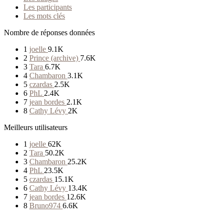
Les participants
Les mots clés
Nombre de réponses données
1
joelle
9.1K
2
Prince (archive)
7.6K
3
Tara
6.7K
4
Chambaron
3.1K
5
czardas
2.5K
6
PhL
2.4K
7
jean bordes
2.1K
8
Cathy Lévy
2K
Meilleurs utilisateurs
1
joelle
62K
2
Tara
50.2K
3
Chambaron
25.2K
4
PhL
23.5K
5
czardas
15.1K
6
Cathy Lévy
13.4K
7
jean bordes
12.6K
8
Bruno974
6.6K