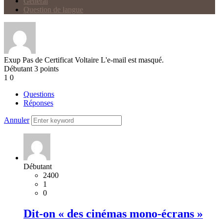
Général
Question de langue
Exup
Pas de Certificat Voltaire
L'e-mail est masqué.
Débutant
3
points
1
0
Questions
Réponses
Annuler
Débutant
2400
1
0
Dit-on « des cinémas mono-écrans »