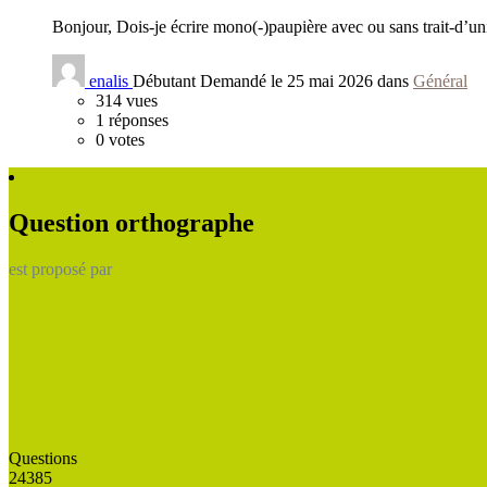
Bonjour, Dois-je écrire mono(-)paupière avec ou sans trait-d’u
enalis
Débutant
Demandé le 25 mai 2026 dans
Général
314
vues
1
réponses
0
votes
Question orthographe
est proposé par
Questions
24385