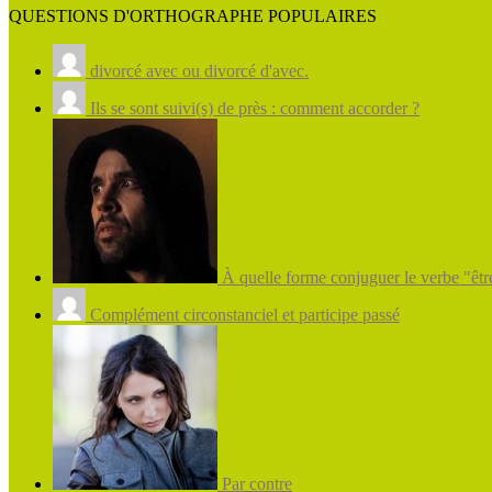
QUESTIONS D'ORTHOGRAPHE POPULAIRES
divorcé avec ou divorcé d'avec.
Ils se sont suivi(s) de près : comment accorder ?
À quelle forme conjuguer le verbe "être
Complément circonstanciel et participe passé
Par contre