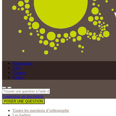
Présentation
FAQ
Contact
Charte
Connexion ou inscription
POSER UNE QUESTION
Toutes les questions d’orthographe
Les badges