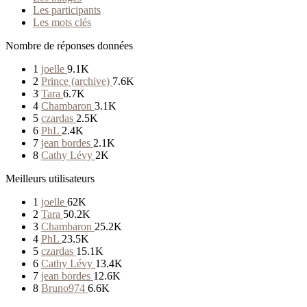
Les participants
Les mots clés
Nombre de réponses données
1
joelle
9.1K
2
Prince (archive)
7.6K
3
Tara
6.7K
4
Chambaron
3.1K
5
czardas
2.5K
6
PhL
2.4K
7
jean bordes
2.1K
8
Cathy Lévy
2K
Meilleurs utilisateurs
1
joelle
62K
2
Tara
50.2K
3
Chambaron
25.2K
4
PhL
23.5K
5
czardas
15.1K
6
Cathy Lévy
13.4K
7
jean bordes
12.6K
8
Bruno974
6.6K