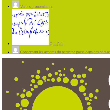
Verbes pronominaux
Que j'aie
Concernant les accords du participe passé dans des phrases