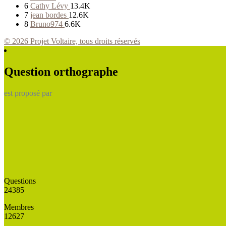
6
Cathy Lévy
13.4K
7
jean bordes
12.6K
8
Bruno974
6.6K
© 2026 Projet Voltaire, tous droits réservés
Question orthographe
est proposé par
Questions
24385
Membres
12627