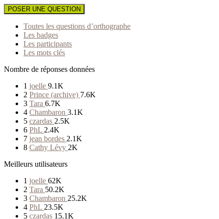
POSER UNE QUESTION
Toutes les questions d’orthographe
Les badges
Les participants
Les mots clés
Nombre de réponses données
1
joelle
9.1K
2
Prince (archive)
7.6K
3
Tara
6.7K
4
Chambaron
3.1K
5
czardas
2.5K
6
PhL
2.4K
7
jean bordes
2.1K
8
Cathy Lévy
2K
Meilleurs utilisateurs
1
joelle
62K
2
Tara
50.2K
3
Chambaron
25.2K
4
PhL
23.5K
5
czardas
15.1K