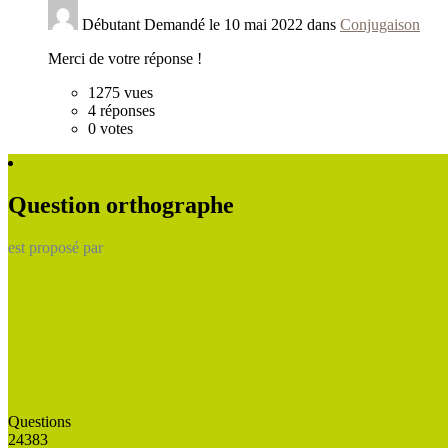
Débutant
Demandé le 10 mai 2022 dans
Conjugaison
Merci de votre réponse !
1275
vues
4
réponses
0
votes
Question orthographe
est proposé par
Questions
24383