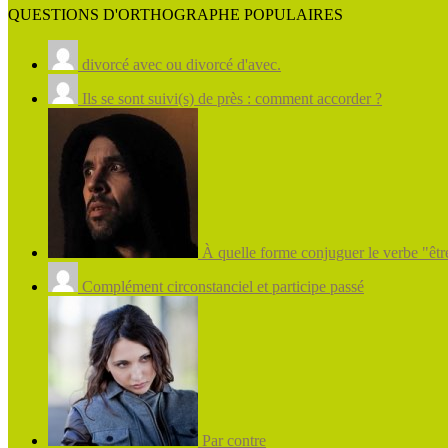
QUESTIONS D'ORTHOGRAPHE POPULAIRES
divorcé avec ou divorcé d'avec.
Ils se sont suivi(s) de près : comment accorder ?
À quelle forme conjuguer le verbe "être
Complément circonstanciel et participe passé
Par contre