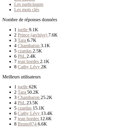
Les participants
Les mots clés
Nombre de réponses données
1
joelle
9.1K
2
Prince (archive)
7.6K
3
Tara
6.7K
4
Chambaron
3.1K
5
czardas
2.5K
6
PhL
2.4K
7
jean bordes
2.1K
8
Cathy Lévy
2K
Meilleurs utilisateurs
1
joelle
62K
2
Tara
50.2K
3
Chambaron
25.2K
4
PhL
23.5K
5
czardas
15.1K
6
Cathy Lévy
13.4K
7
jean bordes
12.6K
8
Bruno974
6.6K