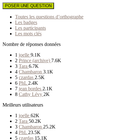
POSER UNE QUESTION
Toutes les questions d’orthographe
Les badges
Les participants
Les mots clés
Nombre de réponses données
1
joelle
9.1K
2
Prince (archive)
7.6K
3
Tara
6.7K
4
Chambaron
3.1K
5
czardas
2.5K
6
PhL
2.4K
7
jean bordes
2.1K
8
Cathy Lévy
2K
Meilleurs utilisateurs
1
joelle
62K
2
Tara
50.2K
3
Chambaron
25.2K
4
PhL
23.5K
5
czardas
15.1K