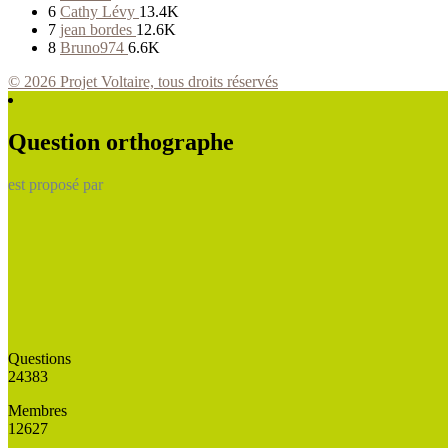
6
Cathy Lévy
13.4K
7
jean bordes
12.6K
8
Bruno974
6.6K
© 2026 Projet Voltaire, tous droits réservés
Question orthographe
est proposé par
Questions
24383
Membres
12627