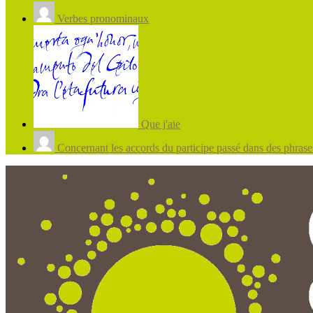
Verbes pronominaux
Que j'aie
Concernant les accords du participe passé dans des phrases