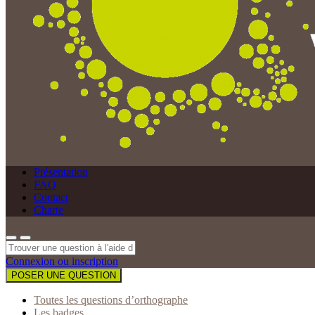
Présentation
FAQ
Contact
Charte
Connexion ou inscription
POSER UNE QUESTION
Toutes les questions d’orthographe
Les badges