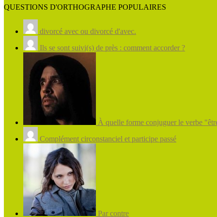
QUESTIONS D'ORTHOGRAPHE POPULAIRES
divorcé avec ou divorcé d'avec.
Ils se sont suivi(s) de près : comment accorder ?
À quelle forme conjuguer le verbe "être
Complément circonstanciel et participe passé
Par contre