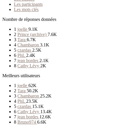
Les participants
Les mots clés
Nombre de réponses données
1
joelle
9.1K
2
Prince (archive)
7.6K
3
Tara
6.7K
4
Chambaron
3.1K
5
czardas
2.5K
6
PhL
2.4K
7
jean bordes
2.1K
8
Cathy Lévy
2K
Meilleurs utilisateurs
1
joelle
62K
2
Tara
50.2K
3
Chambaron
25.2K
4
PhL
23.5K
5
czardas
15.1K
6
Cathy Lévy
13.4K
7
jean bordes
12.6K
8
Bruno974
6.6K