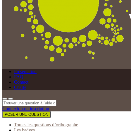
Présentation
FAQ
Contact
Charte
Connexion ou inscription
POSER UNE QUESTION
Toutes les questions d’orthographe
Les badges