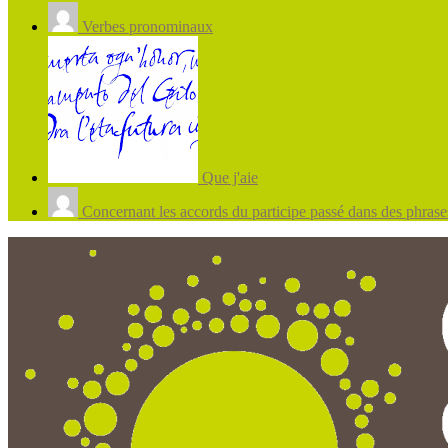
Verbes pronominaux
Que j'aie
Concernant les accords du participe passé dans des phrases