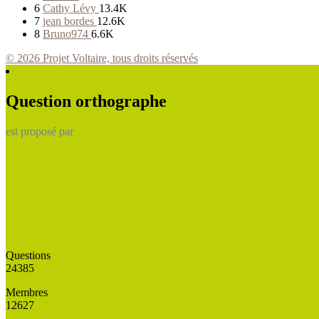
6
Cathy Lévy
13.4K
7
jean bordes
12.6K
8
Bruno974
6.6K
© 2026 Projet Voltaire, tous droits réservés
Question orthographe
est proposé par
Questions
24385
Membres
12627