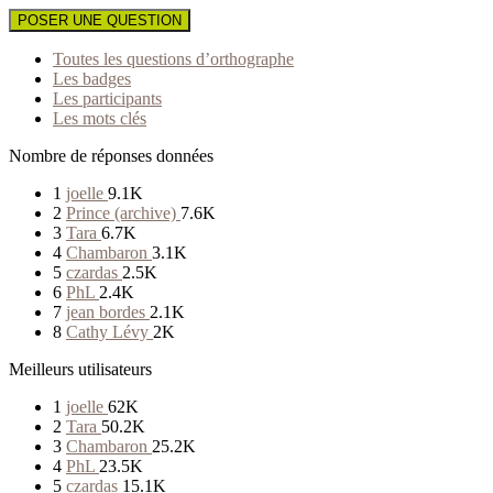
POSER UNE QUESTION
Toutes les questions d’orthographe
Les badges
Les participants
Les mots clés
Nombre de réponses données
1
joelle
9.1K
2
Prince (archive)
7.6K
3
Tara
6.7K
4
Chambaron
3.1K
5
czardas
2.5K
6
PhL
2.4K
7
jean bordes
2.1K
8
Cathy Lévy
2K
Meilleurs utilisateurs
1
joelle
62K
2
Tara
50.2K
3
Chambaron
25.2K
4
PhL
23.5K
5
czardas
15.1K