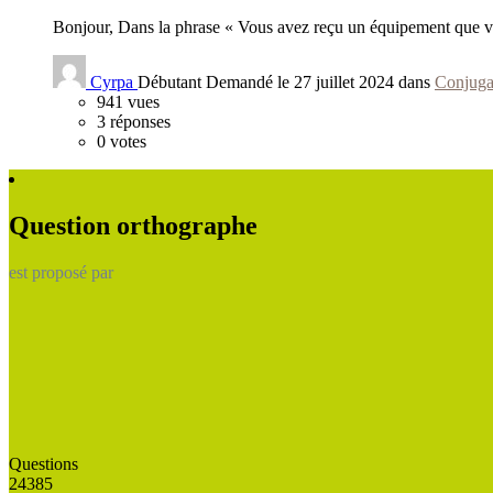
Bonjour, Dans la phrase « Vous avez reçu un équipement que vo
Cyrpa
Débutant
Demandé le 27 juillet 2024 dans
Conjuga
941
vues
3
réponses
0
votes
Question orthographe
est proposé par
Questions
24385