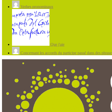
Verbes pronominaux
Que j'aie
Concernant les accords du participe passé dans des phrases