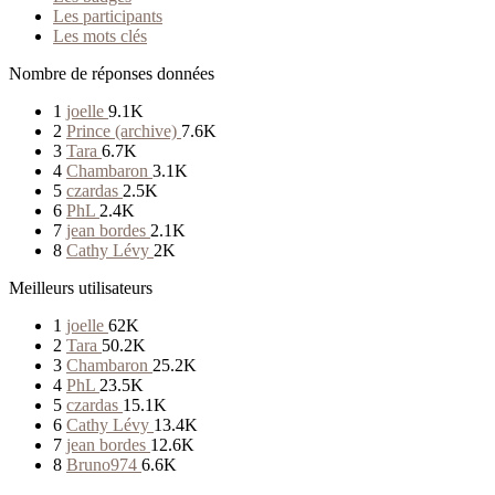
Les participants
Les mots clés
Nombre de réponses données
1
joelle
9.1K
2
Prince (archive)
7.6K
3
Tara
6.7K
4
Chambaron
3.1K
5
czardas
2.5K
6
PhL
2.4K
7
jean bordes
2.1K
8
Cathy Lévy
2K
Meilleurs utilisateurs
1
joelle
62K
2
Tara
50.2K
3
Chambaron
25.2K
4
PhL
23.5K
5
czardas
15.1K
6
Cathy Lévy
13.4K
7
jean bordes
12.6K
8
Bruno974
6.6K