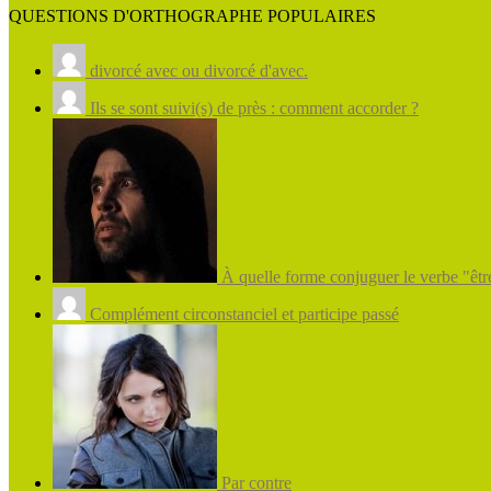
QUESTIONS D'ORTHOGRAPHE POPULAIRES
divorcé avec ou divorcé d'avec.
Ils se sont suivi(s) de près : comment accorder ?
À quelle forme conjuguer le verbe "être
Complément circonstanciel et participe passé
Par contre