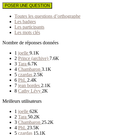
POSER UNE QUESTION
Toutes les questions d’orthographe
Les badges
Les participants
Les mots clés
Nombre de réponses données
1
joelle
9.1K
2
Prince (archive)
7.6K
3
Tara
6.7K
4
Chambaron
3.1K
5
czardas
2.5K
6
PhL
2.4K
7
jean bordes
2.1K
8
Cathy Lévy
2K
Meilleurs utilisateurs
1
joelle
62K
2
Tara
50.2K
3
Chambaron
25.2K
4
PhL
23.5K
5
czardas
15.1K