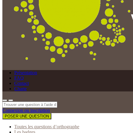
Présentation
FAQ
Contact
Charte
Connexion ou inscription
POSER UNE QUESTION
Toutes les questions d’orthographe
Les badges