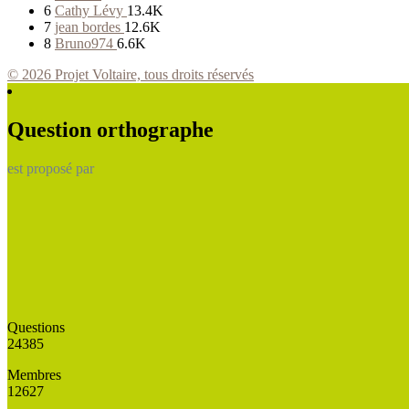
6
Cathy Lévy
13.4K
7
jean bordes
12.6K
8
Bruno974
6.6K
© 2026 Projet Voltaire, tous droits réservés
Question orthographe
est proposé par
Questions
24385
Membres
12627