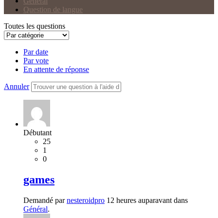
Général
Question de langue
Toutes les questions
Par date
Par vote
En attente de réponse
Annuler
Débutant
25
1
0
games
Demandé par
nesteroidpro
12 heures auparavant dans
Général
.